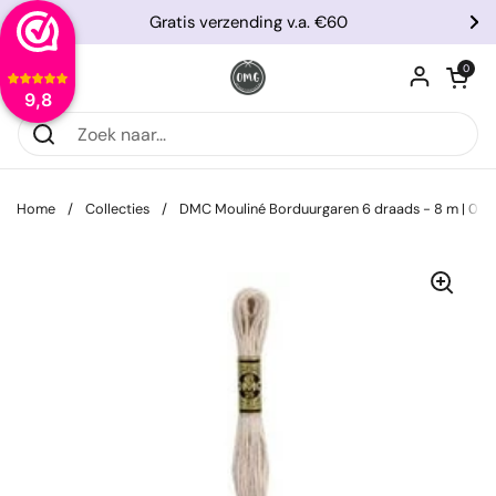
Ga naar content
Gratis verzending v.a. €60
Vorige
Vo
Winkelwagentje
0
Menu openen
9,8
Home
/
Collecties
/
DMC Mouliné Borduurgaren 6 draads - 8 m | 06