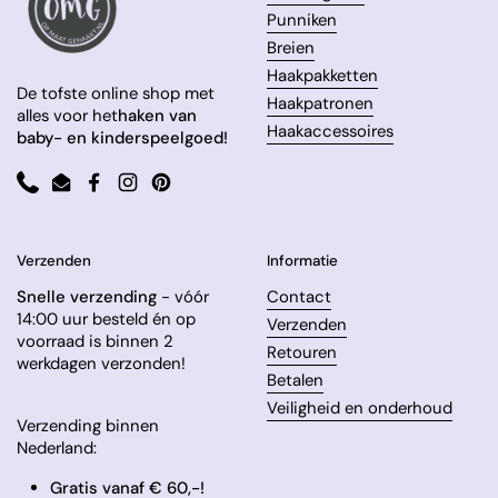
Punniken
Breien
Haakpakketten
De tofste online shop met
Haakpatronen
alles voor het
haken van
Haakaccessoires
baby- en kinderspeelgoed!
Phone
Email
Facebook
Instagram
Pinterest
Verzenden
Informatie
Snelle verzending
- vóór
Contact
14:00 uur besteld én op
Verzenden
voorraad is binnen 2
Retouren
werkdagen verzonden!
Betalen
Veiligheid en onderhoud
Verzending binnen
Nederland:
Gratis vanaf € 60,-!