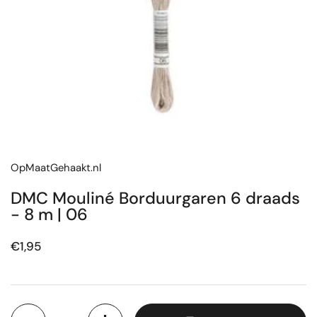
OpMaatGehaakt.nl
DMC Mouliné Borduurgaren 6 draads
- 8 m | 06
Prijs:
€1,95
Aantal