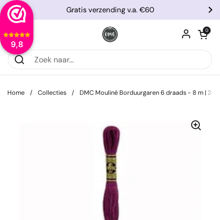
Ga naar content
Gratis verzending v.a. €60
Vorige
Vo
Winkelwagentje
0
Menu openen
9,8
Home
/
Collecties
/
DMC Mouliné Borduurgaren 6 draads - 8 m | 35