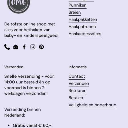
Punniken
Breien
Haakpakketten
De tofste online shop met
Haakpatronen
alles voor het
haken van
Haakaccessoires
baby- en kinderspeelgoed!
Phone
Email
Facebook
Instagram
Pinterest
Verzenden
Informatie
Snelle verzending
- vóór
Contact
14:00 uur besteld én op
Verzenden
voorraad is binnen 2
Retouren
werkdagen verzonden!
Betalen
Veiligheid en onderhoud
Verzending binnen
Nederland:
Gratis vanaf € 60,-!