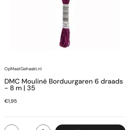
OpMaatGehaakt.nl
DMC Mouliné Borduurgaren 6 draads
- 8 m | 35
Prijs:
€1,95
Aantal