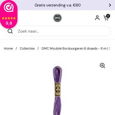
Ga naar content
Gratis verzending v.a. €60
Vorige
Vo
Winkelwagentje
0
Menu openen
9,8
Home
/
Collecties
/
DMC Mouliné Borduurgaren 6 draads - 8 m | 52