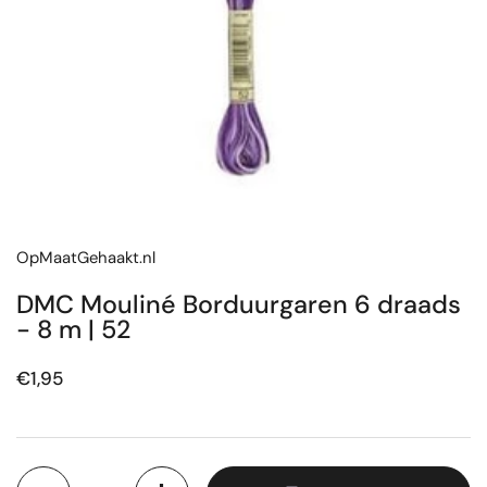
OpMaatGehaakt.nl
DMC Mouliné Borduurgaren 6 draads
- 8 m | 52
Prijs:
€1,95
Aantal