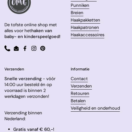
Punniken
Breien
Haakpakketten
De tofste online shop met
Haakpatronen
alles voor het
haken van
Haakaccessoires
baby- en kinderspeelgoed!
Phone
Email
Facebook
Instagram
Pinterest
Verzenden
Informatie
Snelle verzending
- vóór
Contact
14:00 uur besteld én op
Verzenden
voorraad is binnen 2
Retouren
werkdagen verzonden!
Betalen
Veiligheid en onderhoud
Verzending binnen
Nederland:
Gratis vanaf € 60,-!