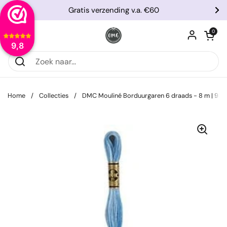
Ga naar content
Gratis verzending v.a. €60
Vorige
Vo
Winkelwagentje
0
Menu openen
9,8
Home
/
Collecties
/
DMC Mouliné Borduurgaren 6 draads - 8 m | 93