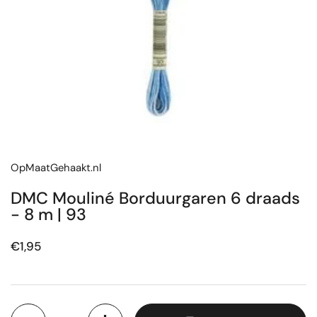
OpMaatGehaakt.nl
DMC Mouliné Borduurgaren 6 draads
- 8 m | 93
Prijs:
€1,95
Aantal