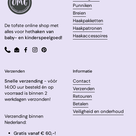
Punniken
Breien
Haakpakketten
De tofste online shop met
Haakpatronen
alles voor het
haken van
Haakaccessoires
baby- en kinderspeelgoed!
Phone
Email
Facebook
Instagram
Pinterest
Verzenden
Informatie
Snelle verzending
- vóór
Contact
14:00 uur besteld én op
Verzenden
voorraad is binnen 2
Retouren
werkdagen verzonden!
Betalen
Veiligheid en onderhoud
Verzending binnen
Nederland:
Gratis vanaf € 60,-!