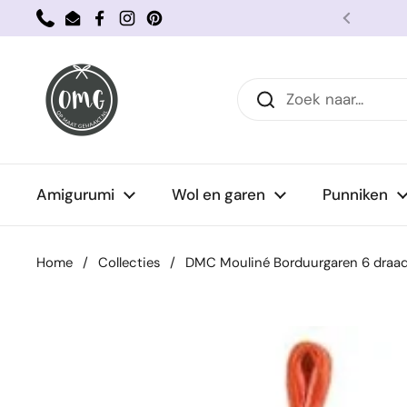
Ga naar content
Phone
Email
Facebook
Instagram
Pinterest
Vorige
Amigurumi
Wol en garen
Punniken
Home
/
Collecties
/
DMC Mouliné Borduurgaren 6 draads