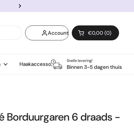
Voor 14:00 besteld? Snel verzo
Volgende
Account
€0,00
0
Winkelwagentje o
Winkelmand Totaal:
producten in je wi
Snelle levering!
n
Haakaccessoires
Binnen 3-5 dagen thuis
 Borduurgaren 6 draads -