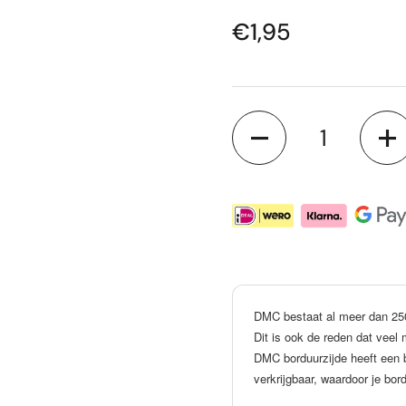
Prijs:
€1,95
Aantal
DMC bestaat al meer dan 250 j
Dit is ook de reden dat vee
DMC borduurzijde heeft een b
verkrijgbaar, waardoor je bor