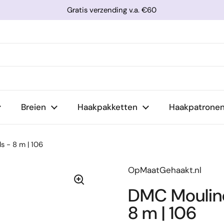
Gratis verzending v.a. €60
Breien
Haakpakketten
Haakpatrone
 - 8 m | 106
OpMaatGehaakt.nl
DMC Mouliné
8 m | 106