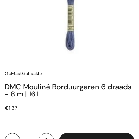
OpMaatGehaakt.nl
DMC Mouliné Borduurgaren 6 draads
- 8 m | 161
Prijs:
€1,37
Aantal