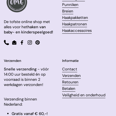
Punniken
Breien
Haakpakketten
De tofste online shop met
Haakpatronen
alles voor het
haken van
Haakaccessoires
baby- en kinderspeelgoed!
Phone
Email
Facebook
Instagram
Pinterest
Verzenden
Informatie
Snelle verzending
- vóór
Contact
14:00 uur besteld én op
Verzenden
voorraad is binnen 2
Retouren
werkdagen verzonden!
Betalen
Veiligheid en onderhoud
Verzending binnen
Nederland:
Gratis vanaf € 60,-!