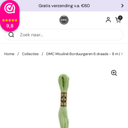
Ga naar content
Gratis verzending v.a. €60
Vorige
Vo
Winkelwagentje
0
Menu openen
9,8
Home
/
Collecties
/
DMC Mouliné Borduurgaren 6 draads - 8 m | 164