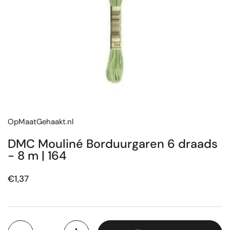
OpMaatGehaakt.nl
DMC Mouliné Borduurgaren 6 draads
- 8 m | 164
Prijs:
€1,37
Aantal