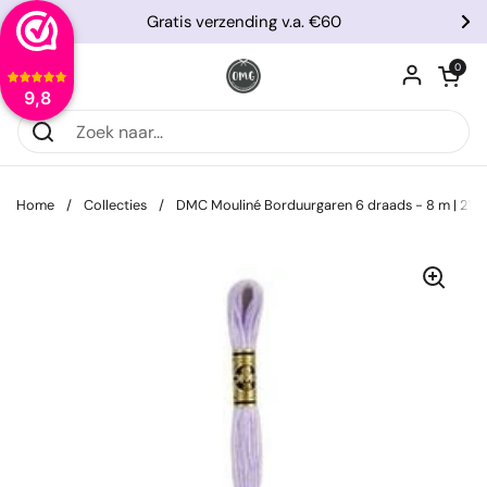
Ga naar content
Gratis verzending v.a. €60
Vorige
Vo
Winkelwagentje
0
Menu openen
9,8
Home
/
Collecties
/
DMC Mouliné Borduurgaren 6 draads - 8 m | 211