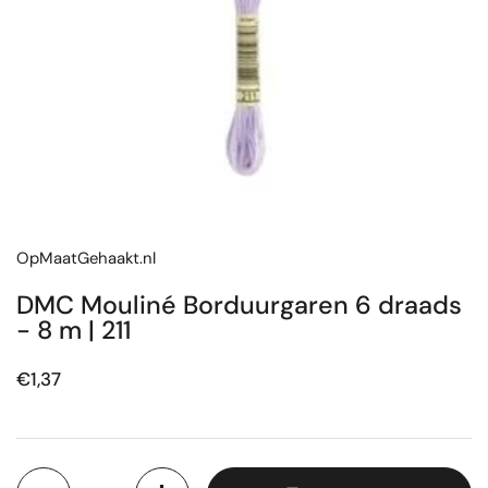
OpMaatGehaakt.nl
DMC Mouliné Borduurgaren 6 draads
- 8 m | 211
Prijs:
€1,37
Aantal