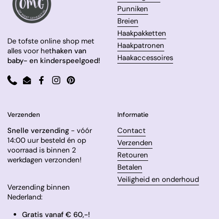
Punniken
Breien
Haakpakketten
De tofste online shop met
Haakpatronen
alles voor het
haken van
Haakaccessoires
baby- en kinderspeelgoed!
Phone
Email
Facebook
Instagram
Pinterest
Verzenden
Informatie
Snelle verzending
- vóór
Contact
14:00 uur besteld én op
Verzenden
voorraad is binnen 2
Retouren
werkdagen verzonden!
Betalen
Veiligheid en onderhoud
Verzending binnen
Nederland:
Gratis vanaf € 60,-!