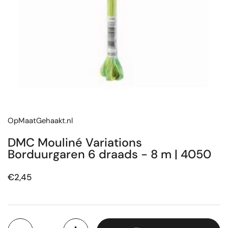
OpMaatGehaakt.nl
DMC Mouliné Variations
Borduurgaren 6 draads - 8 m | 4050
Prijs:
€2,45
Aantal