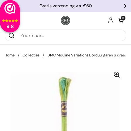
Ga naar content
Gratis verzending v.a. €60
Vorige
Vo
Winkelwagentje
0
Menu openen
9,8
Home
/
Collecties
/
DMC Mouliné Variations Borduurgaren 6 draads 