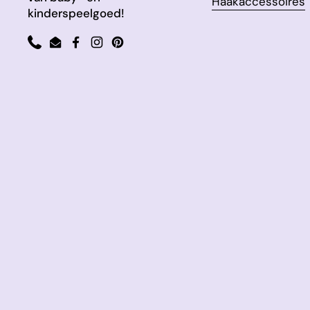
Haakaccessoires
kinderspeelgoed!
Phone
Email
Facebook
Instagram
Pinterest