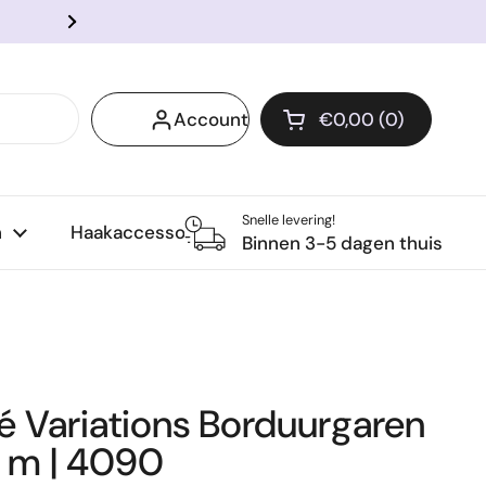
Voor 14:00 besteld? Snel verzo
Volgende
Account
€0,00
0
Winkelwagentje o
Winkelmand Totaal:
producten in je wi
Snelle levering!
n
Haakaccessoires
Binnen 3-5 dagen thuis
 Variations Borduurgaren
8 m | 4090