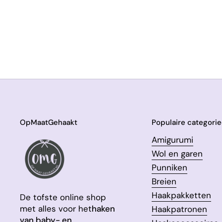
OpMaatGehaakt
Populaire categori
Amigurumi
Wol en garen
Punniken
Breien
Haakpakketten
De tofste online shop
met alles voor het
haken
Haakpatronen
van baby- en