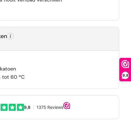
ken
katoen
9,8
 tot 60 ºC