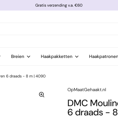
Gratis verzending v.a. €60
Breien
Haakpakketten
Haakpatrone
en 6 draads - 8 m | 4090
OpMaatGehaakt.nl
DMC Mouliné
6 draads - 