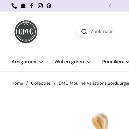
Ga naar content
Phone
Email
Facebook
Instagram
Pinterest
Vorige
Amigurumi
Wol en garen
Punniken
Home
/
Collecties
/
DMC Mouliné Variations Borduurgar