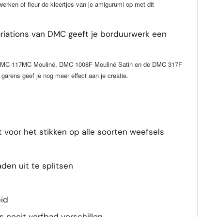
erken of fleur de kleertjes van je amigurumi op met dit
riations van DMC geeft je borduurwerk een
e DMC 117MC Mouliné, DMC 1008F Mouliné Satin en de DMC 317F
garens geef je nog meer effect aan je creatie.
t voor het stikken op alle soorten weefsels
aden uit te splitsen
id
s nooit verfbad verschillen