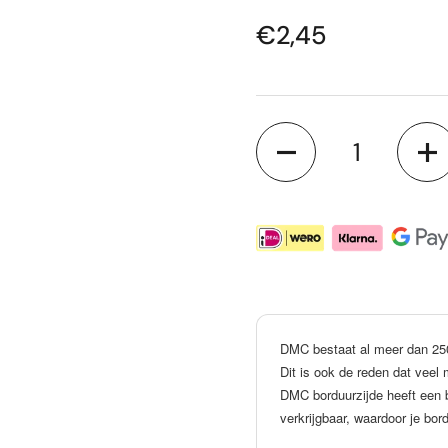
Prijs:
€2,45
Aantal
DMC bestaat al meer dan 250 j
Dit is ook de reden dat vee
DMC borduurzijde heeft een b
verkrijgbaar, waardoor je bor