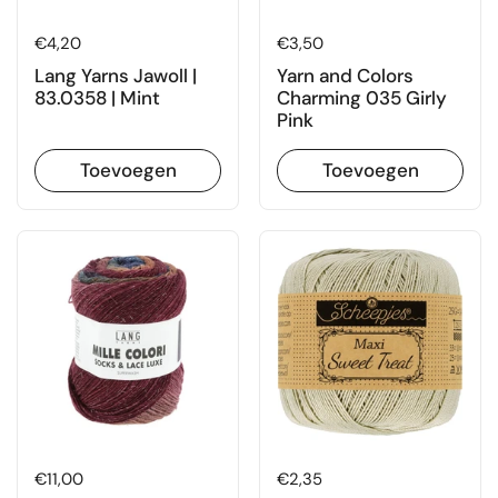
Prijs:
€4,20
Prijs:
€3,50
Lang Yarns Jawoll |
Yarn and Colors
83.0358 | Mint
Charming 035 Girly
Pink
Toevoegen
Toevoegen
Prijs:
€11,00
Prijs:
€2,35