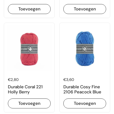
Toevoegen
Toevoegen
Prijs:
€2,80
Prijs:
€3,60
Durable Coral 221
Durable Cosy Fine
Holly Berry
2106 Peacock Blue
Toevoegen
Toevoegen