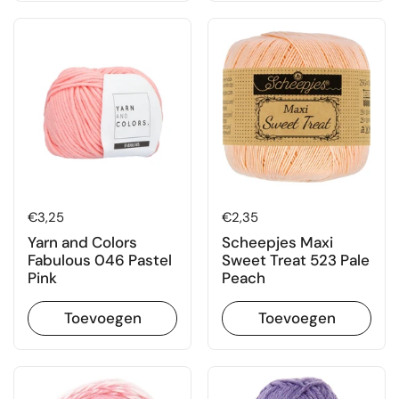
Prijs:
€3,25
Prijs:
€2,35
Yarn and Colors
Scheepjes Maxi
Fabulous 046 Pastel
Sweet Treat 523 Pale
Pink
Peach
Toevoegen
Toevoegen