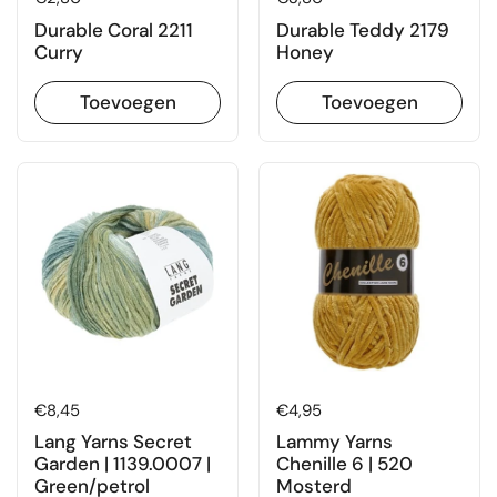
Durable Coral 2211
Durable Teddy 2179
Curry
Honey
Toevoegen
Toevoegen
Prijs:
€8,45
Prijs:
€4,95
Lang Yarns Secret
Lammy Yarns
Garden | 1139.0007 |
Chenille 6 | 520
Green/petrol
Mosterd