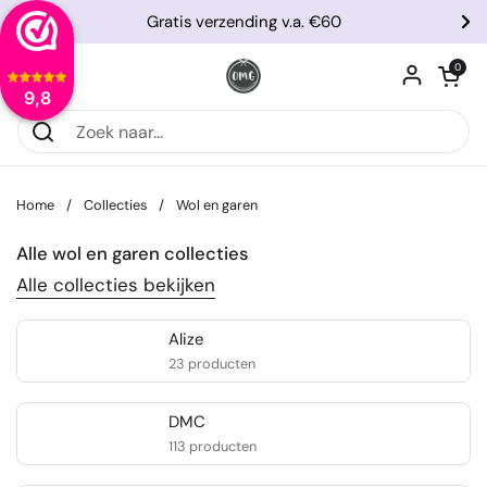
Ga naar content
Gratis verzending v.a. €60
Vorige
Vo
Winkelwagentje
0
Menu openen
9,8
Home
/
Collecties
/
Wol en garen
Alle wol en garen collecties
Alle collecties bekijken
Alize
23 producten
DMC
113 producten