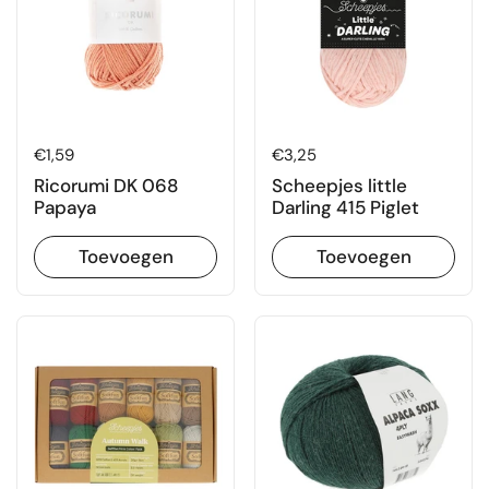
Prijs:
€1,59
Prijs:
€3,25
Ricorumi DK 068
Scheepjes little
Papaya
Darling 415 Piglet
Toevoegen
Toevoegen