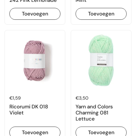
242 Pink Lemonade
Mint
Toevoegen
Toevoegen
Prijs:
€1,59
Prijs:
€3,50
Ricorumi DK 018
Yarn and Colors
Violet
Charming 081
Lettuce
Toevoegen
Toevoegen