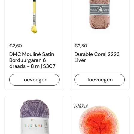
Prijs:
€2,60
Prijs:
€2,80
DMC Mouliné Satin
Durable Coral 2223
Borduurgaren 6
Liver
draads - 8 m | S307
Toevoegen
Toevoegen