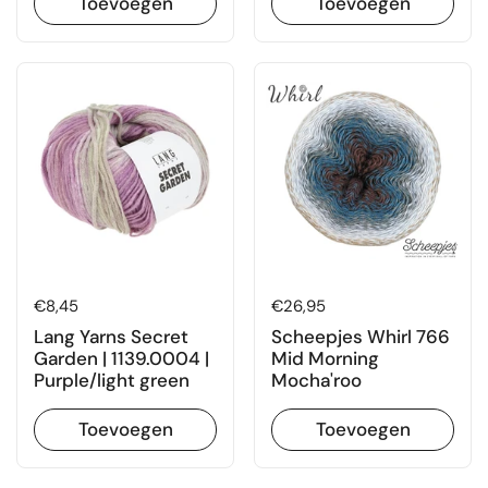
Toevoegen
Toevoegen
Prijs:
€8,45
Prijs:
€26,95
Lang Yarns Secret
Scheepjes Whirl 766
Garden | 1139.0004 |
Mid Morning
Purple/light green
Mocha'roo
Toevoegen
Toevoegen