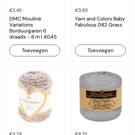
Prijs:
€2,45
Prijs:
€3,50
DMC Mouliné
Yarn and Colors Baby
Variations
Fabulous 082 Grass
Borduurgaren 6
draads - 8 m | 4045
Toevoegen
Toevoegen
Prijs:
€3,29
Prijs:
€8,25