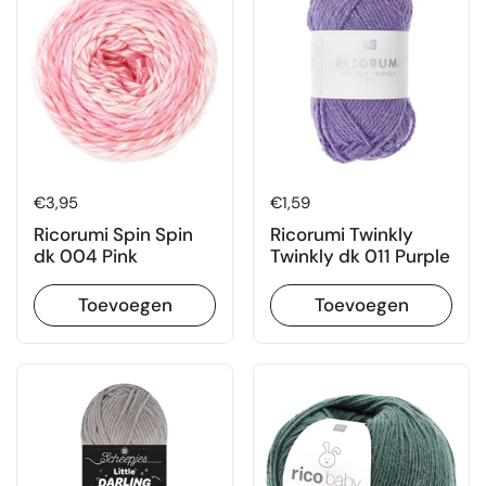
Prijs:
€3,95
Prijs:
€1,59
Ricorumi Spin Spin
Ricorumi Twinkly
dk 004 Pink
Twinkly dk 011 Purple
Toevoegen
Toevoegen