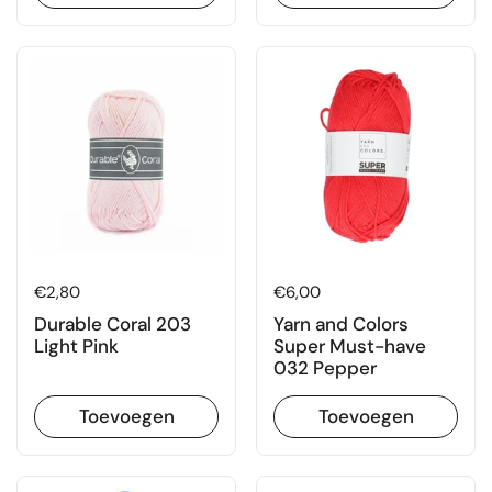
Prijs:
€2,80
Prijs:
€6,00
Durable Coral 203
Yarn and Colors
Light Pink
Super Must-have
032 Pepper
Toevoegen
Toevoegen