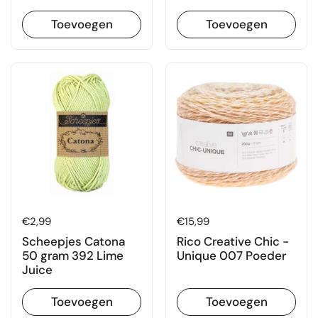
Toevoegen
Toevoegen
Prijs:
€2,99
Prijs:
€15,99
Scheepjes Catona
Rico Creative Chic -
50 gram 392 Lime
Unique 007 Poeder
Juice
Toevoegen
Toevoegen