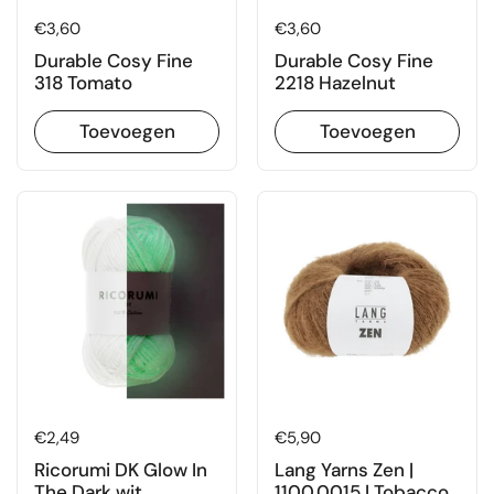
Prijs:
€3,60
Prijs:
€3,60
Durable Cosy Fine
Durable Cosy Fine
318 Tomato
2218 Hazelnut
Toevoegen
Toevoegen
Prijs:
€2,49
Prijs:
€5,90
Ricorumi DK Glow In
Lang Yarns Zen |
The Dark wit
1100.0015 | Tobacco