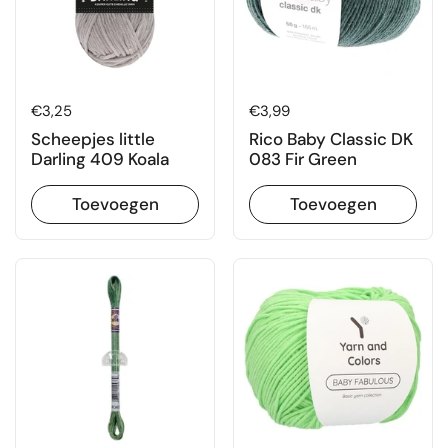
Prijs:
€3,25
Prijs:
€3,99
Scheepjes little
Rico Baby Classic DK
Darling 409 Koala
083 Fir Green
Toevoegen
Toevoegen