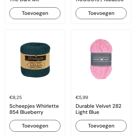
Toevoegen
Toevoegen
Prijs:
€8,25
Prijs:
€5,99
Scheepjes Whirlette
Durable Velvet 282
854 Blueberry
Light Blue
Toevoegen
Toevoegen