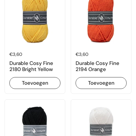
Prijs:
€3,60
Prijs:
€3,60
Durable Cosy Fine
Durable Cosy Fine
2180 Bright Yellow
2194 Orange
Toevoegen
Toevoegen