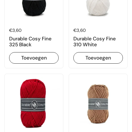
Prijs:
€3,60
Prijs:
€3,60
Durable Cosy Fine
Durable Cosy Fine
325 Black
310 White
Toevoegen
Toevoegen