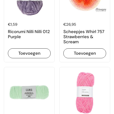
Prijs:
€1,59
Prijs:
€26,95
Ricorumi Nilli Nilli 012
Scheepjes Whirl 757
Purple
Strawberries &
Scream
Toevoegen
Toevoegen