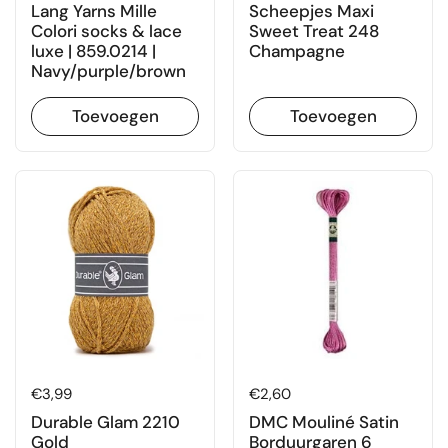
Lang Yarns Mille
Scheepjes Maxi
Colori socks & lace
Sweet Treat 248
luxe | 859.0214 |
Champagne
Navy/purple/brown
Toevoegen
Toevoegen
Prijs:
€3,99
Prijs:
€2,60
Durable Glam 2210
DMC Mouliné Satin
Gold
Borduurgaren 6