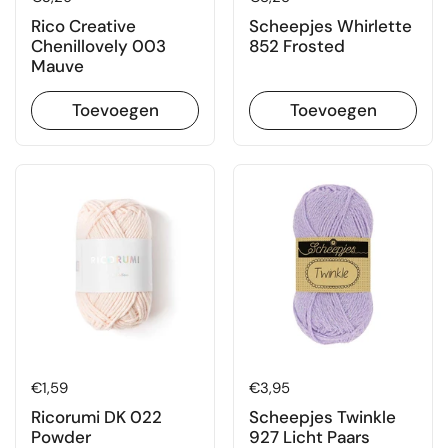
Rico Creative
Scheepjes Whirlette
Chenillovely 003
852 Frosted
Mauve
Toevoegen
Toevoegen
Prijs:
€1,59
Prijs:
€3,95
Ricorumi DK 022
Scheepjes Twinkle
Powder
927 Licht Paars