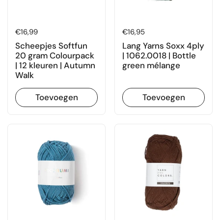
Prijs:
€16,99
Prijs:
€16,95
Scheepjes Softfun
Lang Yarns Soxx 4ply
20 gram Colourpack
| 1062.0018 | Bottle
| 12 kleuren | Autumn
green mélange
Walk
Toevoegen
Toevoegen