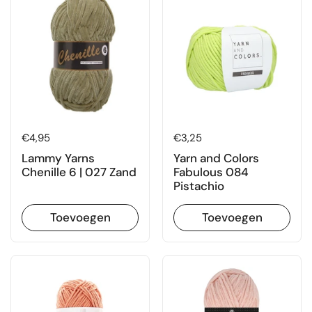
Prijs:
€4,95
Prijs:
€3,25
Lammy Yarns
Yarn and Colors
Chenille 6 | 027 Zand
Fabulous 084
Pistachio
Toevoegen
Toevoegen