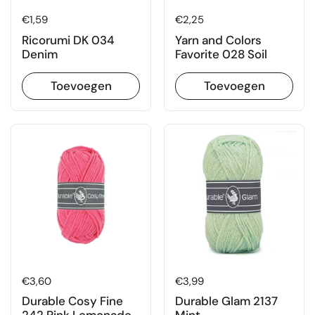
Prijs:
€1,59
Prijs:
€2,25
Ricorumi DK 034
Yarn and Colors
Denim
Favorite 028 Soil
Toevoegen
Toevoegen
Prijs:
€3,60
Prijs:
€3,99
Durable Cosy Fine
Durable Glam 2137