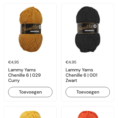
Prijs:
€4,95
Prijs:
€4,95
Lammy Yarns
Lammy Yarns
Chenille 6 | 029
Chenille 6 | 001
Curry
Zwart
Toevoegen
Toevoegen