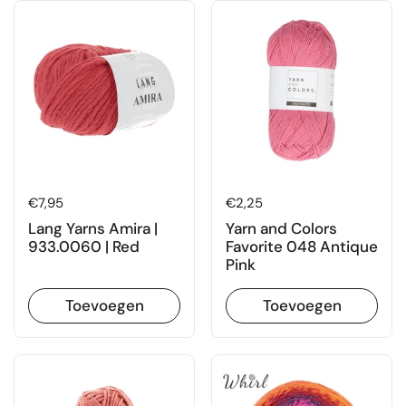
Prijs:
€7,95
Prijs:
€2,25
Lang Yarns Amira |
Yarn and Colors
933.0060 | Red
Favorite 048 Antique
Pink
Toevoegen
Toevoegen