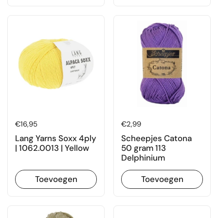
Prijs:
€16,95
Prijs:
€2,99
Lang Yarns Soxx 4ply
Scheepjes Catona
| 1062.0013 | Yellow
50 gram 113
Delphinium
Toevoegen
Toevoegen