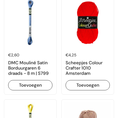
Prijs:
€2,60
Prijs:
€4,25
DMC Mouliné Satin
Scheepjes Colour
Borduurgaren 6
Crafter 1010
draads - 8 m | S799
Amsterdam
Toevoegen
Toevoegen