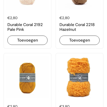
Prijs:
€2,80
Prijs:
€2,80
Durable Coral 2192
Durable Coral 2218
Pale Pink
Hazelnut
Toevoegen
Toevoegen
Prijs:
€2,80
Prijs:
€3,80