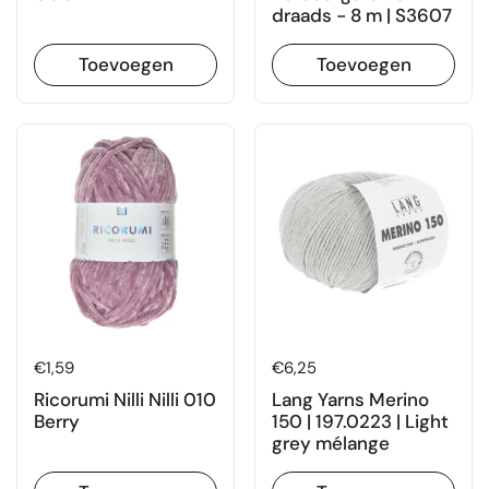
draads - 8 m | S3607
Toevoegen
Toevoegen
Prijs:
€1,59
Prijs:
€6,25
Ricorumi Nilli Nilli 010
Lang Yarns Merino
Berry
150 | 197.0223 | Light
grey mélange