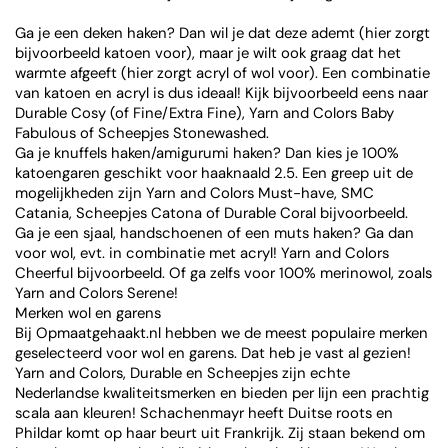
Ga je een deken haken? Dan wil je dat deze ademt (hier zorgt
bijvoorbeeld katoen voor), maar je wilt ook graag dat het
warmte afgeeft (hier zorgt acryl of wol voor). Een combinatie
van katoen en acryl is dus ideaal! Kijk bijvoorbeeld eens naar
Durable Cosy (of Fine/Extra Fine), Yarn and Colors Baby
Fabulous of Scheepjes Stonewashed.
Ga je knuffels haken/amigurumi haken? Dan kies je 100%
katoengaren geschikt voor haaknaald 2.5. Een greep uit de
mogelijkheden zijn Yarn and Colors Must-have, SMC
Catania, Scheepjes Catona of Durable Coral bijvoorbeeld.
Ga je een sjaal, handschoenen of een muts haken? Ga dan
voor wol, evt. in combinatie met acryl! Yarn and Colors
Cheerful bijvoorbeeld. Of ga zelfs voor 100% merinowol, zoals
Yarn and Colors Serene!
Merken wol en garens
Bij Opmaatgehaakt.nl hebben we de meest populaire merken
geselecteerd voor wol en garens. Dat heb je vast al gezien!
Yarn and Colors, Durable en Scheepjes zijn echte
Nederlandse kwaliteitsmerken en bieden per lijn een prachtig
scala aan kleuren! Schachenmayr heeft Duitse roots en
Phildar komt op haar beurt uit Frankrijk. Zij staan bekend om