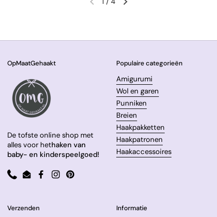
1
/
4
Vorige dia
Volgende dia
OpMaatGehaakt
Populaire categorieën
Amigurumi
Wol en garen
Punniken
Breien
Haakpakketten
De tofste online shop met
Haakpatronen
alles voor het
haken van
Haakaccessoires
baby- en kinderspeelgoed!
Phone
Email
Facebook
Instagram
Pinterest
Verzenden
Informatie