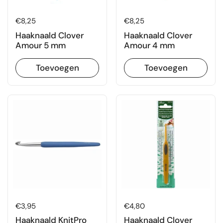
Prijs:
€8,25
Prijs:
€8,25
Haaknaald Clover
Haaknaald Clover
Amour 5 mm
Amour 4 mm
Toevoegen
Toevoegen
Prijs:
€3,95
Prijs:
€4,80
Haaknaald KnitPro
Haaknaald Clover