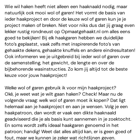
Wie wil haken heeft niet alleen een haaknaald nodig, maar
natuurlijk ook mooi wol of garen! Het vormt de basis van
ieder haakproject en door de keuze wol of garen kun je je
project maken of breken. Niet voor niks dus dat jij graag even
lekker rustig rondneust op Opmaatgehaakt.nl om alles eens
goed te bekijken! Bij elk haakgaren hebben we duidelijke
foto’s geplaatst, vaak zelfs met inspirerende foto’s van
gehaakte dekens, gehaakte knuffels en andere eindresultaten!
Ook informeren we je uitgebreid bij ieder wol of garen over
de samenstelling, het gewicht, de lengte en over de
bijbehorende wasinstructies. Zo kom jij altijd tot de beste
keuze voor jouw haakproject!
Welke wol of garen gebruik ik voor mijn haakproject?
Oké, je weet wat je wilt gaan haken? Check! Maar nu de
volgende vraag: welk wol of garen moet ik kopen? Dat ligt
helemaal aan je haakproject en aan je wensen. Volg je een
haakpatroon, dan wordt er vaak een dikte haaknaald
geadviseerd die je als basis kunt aannemen in je zoektocht.
En soms wordt zelfs ideaal haakgaren genoemd in het
patroon; handig! Weet dat alles altijd kan, er is geen goed of
fout, maar we kunnen je zeker wat richtlijnen geven.