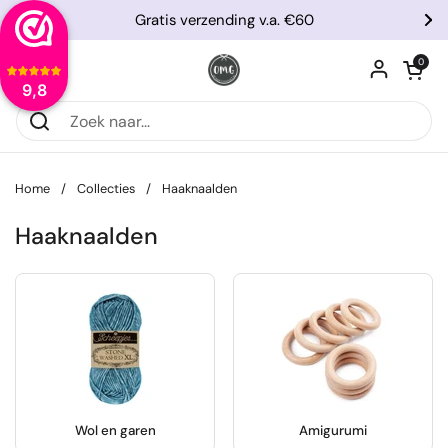
Ga naar content
Gratis verzending v.a. €60
Vorige
Vo
Winkelwagentje
0
Menu openen
9,8
Home
/
Collecties
/
Haaknaalden
Haaknaalden
Wol en garen
Amigurumi