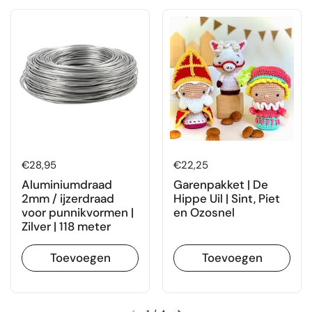
Prijs:
€28,95
Prijs:
€22,25
Aluminiumdraad
Garenpakket | De
2mm / ijzerdraad
Hippe Uil | Sint, Piet
voor punnikvormen |
en Ozosnel
Zilver | 118 meter
Toevoegen
Toevoegen