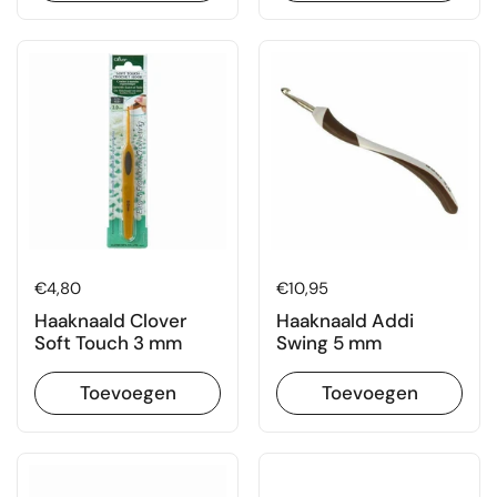
Prijs:
€4,80
Prijs:
€10,95
Haaknaald Clover
Haaknaald Addi
Soft Touch 3 mm
Swing 5 mm
Toevoegen
Toevoegen