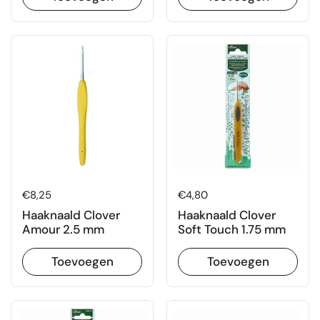
Prijs:
€8,25
Prijs:
€4,80
Haaknaald Clover
Haaknaald Clover
Amour 2.5 mm
Soft Touch 1.75 mm
Toevoegen
Toevoegen