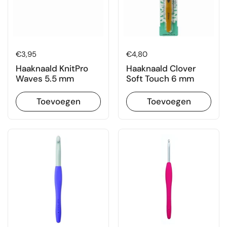
Prijs:
€3,95
Prijs:
€4,80
Haaknaald KnitPro
Haaknaald Clover
Waves 5.5 mm
Soft Touch 6 mm
Toevoegen
Toevoegen