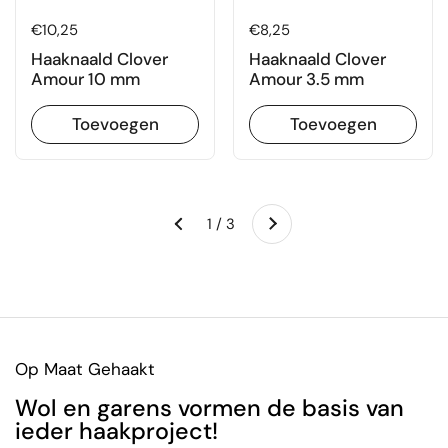
Prijs:
€10,25
Prijs:
€8,25
Haaknaald Clover
Haaknaald Clover
Amour 10 mm
Amour 3.5 mm
Toevoegen
Toevoegen
Volgende
1 / 3
Vorige
Op Maat Gehaakt
Wol en garens vormen de basis van
ieder haakproject!