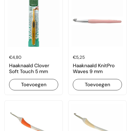
Prijs:
€4,80
Prijs:
€5,25
Haaknaald Clover
Haaknaald KnitPro
Soft Touch 5 mm
Waves 9 mm
Toevoegen
Toevoegen