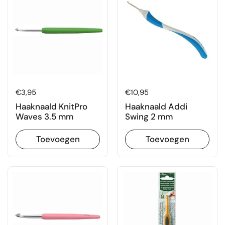
Prijs:
€3,95
Prijs:
€10,95
Haaknaald KnitPro
Haaknaald Addi
Waves 3.5 mm
Swing 2 mm
Toevoegen
Toevoegen