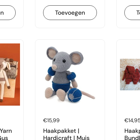
en
Toevoegen
T
Prijs:
€15,99
Prijs:
€14,9
 Yarn
Haakpakket |
Haakp
Gus
Hardicraft | Muis
Bundl