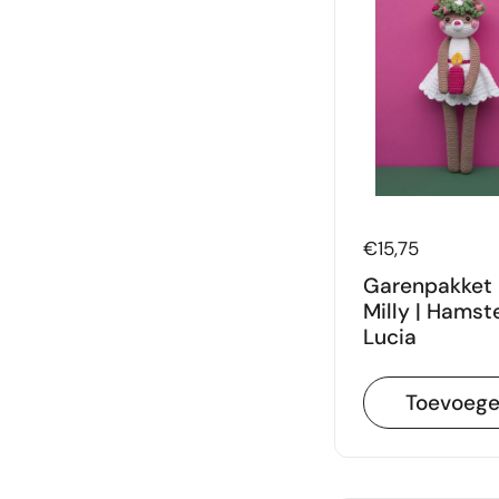
Prijs:
€15,75
Garenpakket 
Milly | Hamst
Lucia
Toevoeg