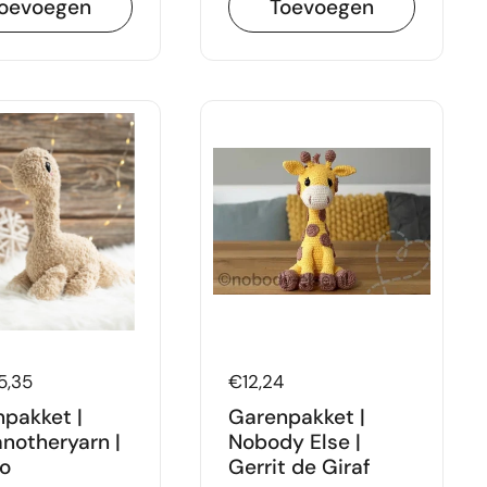
oevoegen
Toevoegen
5,35
Prijs:
€12,24
pakket |
Garenpakket |
notheryarn |
Nobody Else |
o
Gerrit de Giraf