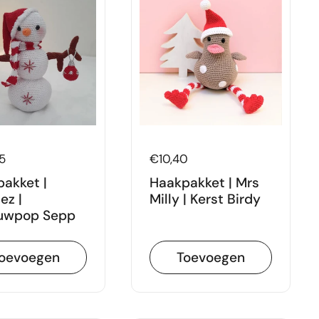
5
Prijs:
€10,40
akket |
Haakpakket | Mrs
ez |
Milly | Kerst Birdy
uwpop Sepp
oevoegen
Toevoegen