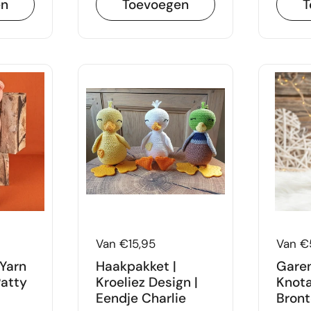
en
Toevoegen
T
Prijs:
Van €15,95
Prijs:
Van €
 Yarn
Haakpakket |
Garen
Patty
Kroeliez Design |
Knota
Eendje Charlie
Bront