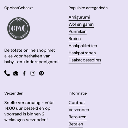
OpMaatGehaakt
Populaire categorieën
Amigurumi
Wol en garen
Punniken
Breien
Haakpakketten
De tofste online shop met
Haakpatronen
alles voor het
haken van
Haakaccessoires
baby- en kinderspeelgoed!
Phone
Email
Facebook
Instagram
Pinterest
Verzenden
Informatie
Snelle verzending
- vóór
Contact
14:00 uur besteld én op
Verzenden
voorraad is binnen 2
Retouren
werkdagen verzonden!
Betalen