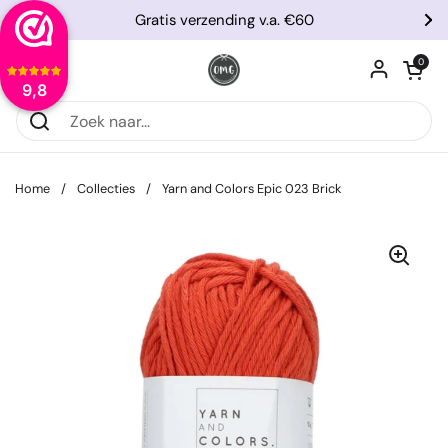
Ga naar content
Gratis verzending v.a. €60
Vorige
Vo
Winkelwagentje
0
Menu openen
9,8
Home
/
Collecties
/
Yarn and Colors Epic 023 Brick