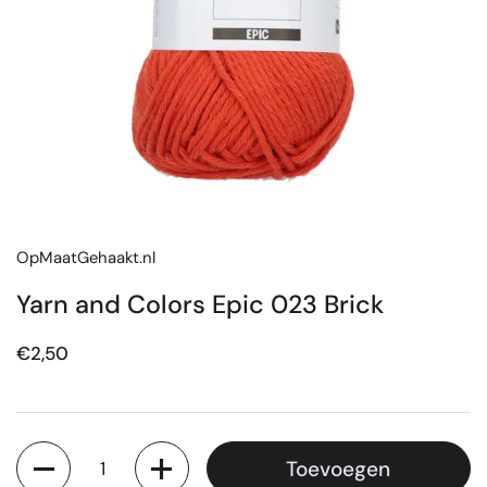
OpMaatGehaakt.nl
Yarn and Colors Epic 023 Brick
Prijs:
€2,50
Aantal
Toevoegen