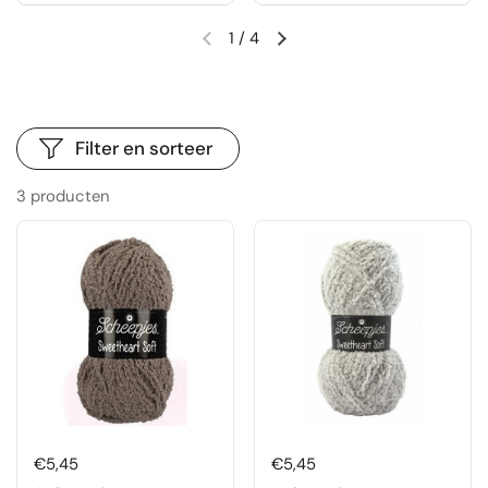
1
/
4
Vorige dia
Volgende dia
Filter en sorteer
3 producten
Prijs:
€5,45
Prijs:
€5,45