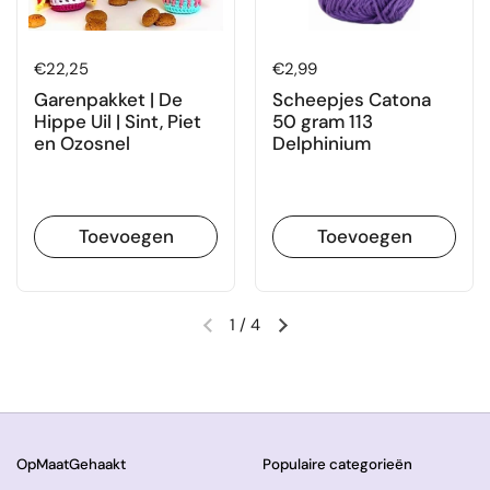
Prijs:
€22,25
Prijs:
€2,99
Garenpakket | De
Scheepjes Catona
Hippe Uil | Sint, Piet
50 gram 113
en Ozosnel
Delphinium
Toevoegen
Toevoegen
1
/
4
Vorige dia
Volgende dia
OpMaatGehaakt
Populaire categorieën