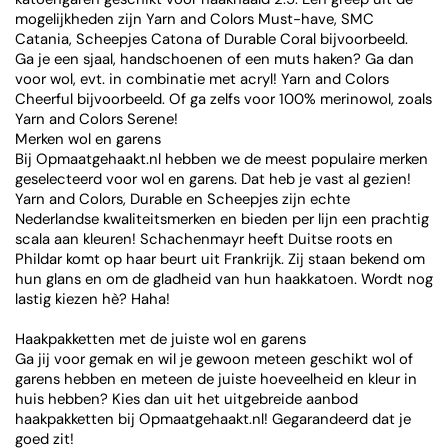
mogelijkheden zijn Yarn and Colors Must-have, SMC
Catania, Scheepjes Catona of Durable Coral bijvoorbeeld.
Ga je een sjaal, handschoenen of een muts haken? Ga dan
voor wol, evt. in combinatie met acryl! Yarn and Colors
Cheerful bijvoorbeeld. Of ga zelfs voor 100% merinowol, zoals
Yarn and Colors Serene!
Merken wol en garens
Bij Opmaatgehaakt.nl hebben we de meest populaire merken
geselecteerd voor wol en garens. Dat heb je vast al gezien!
Yarn and Colors, Durable en Scheepjes zijn echte
Nederlandse kwaliteitsmerken en bieden per lijn een prachtig
scala aan kleuren! Schachenmayr heeft Duitse roots en
Phildar komt op haar beurt uit Frankrijk. Zij staan bekend om
hun glans en om de gladheid van hun haakkatoen. Wordt nog
lastig kiezen hè? Haha!
Haakpakketten met de juiste wol en garens
Ga jij voor gemak en wil je gewoon meteen geschikt wol of
garens hebben en meteen de juiste hoeveelheid en kleur in
huis hebben? Kies dan uit het uitgebreide aanbod
haakpakketten bij Opmaatgehaakt.nl! Gegarandeerd dat je
goed zit!