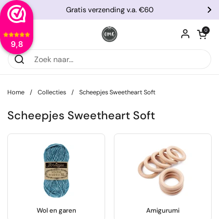
Ga naar content
Gratis verzending v.a. €60
Vorige
Vo
Winkelwagentje
0
Menu openen
9,8
Home
/
Collecties
/
Scheepjes Sweetheart Soft
Scheepjes Sweetheart Soft
Wol en garen
Amigurumi