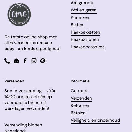
Amigurumi
Wol en garen
Punniken
Breien
Haakpakketten
De tofste online shop met
Haakpatronen
alles voor het
haken van
Haakaccessoires
baby- en kinderspeelgoed!
Phone
Email
Facebook
Instagram
Pinterest
Verzenden
Informatie
Snelle verzending
- vóór
Contact
14:00 uur besteld én op
Verzenden
voorraad is binnen 2
Retouren
werkdagen verzonden!
Betalen
Veiligheid en onderhoud
Verzending binnen
Nederland: