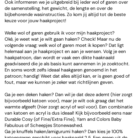
Ook informeren we je uitgebreid bij ieder wol of garen over
de samenstelling, het gewicht, de lengte en over de
bijbehorende wasinstructies. Zo kom jij altijd tot de beste
keuze voor jouw haakproject!
Welke wol of garen gebruik ik voor mijn haakproject?
Oké, je weet wat je wilt gaan haken? Check! Maar nu de
volgende vraag: welk wol of garen moet ik kopen? Dat ligt
helemaal aan je haakproject en aan je wensen. Volg je een
haakpatroon, dan wordt er vaak een dikte haaknaald
geadviseerd die je als basis kunt aannemen in je zoektocht.
En soms wordt zelfs ideaal haakgaren genoemd in het
patroon; handig! Weet dat alles altijd kan, er is geen goed of
fout, maar we kunnen je zeker wat richtlijnen geven.
Ga je een deken haken? Dan wil je dat deze ademt (hier zorgt
bijvoorbeeld katoen voor), maar je wilt ook graag dat het
warmte afgeeft (hier zorgt acryl of wol voor). Een combinatie
van katoen en acryl is dus ideaal! Kijk bijvoorbeeld eens naar
Durable Cosy (of Fine/Extra Fine), Yarn and Colors Baby
Fabulous of Scheepjes Stonewashed.
Ga je knuffels haken/amigurumi haken? Dan kies je 100%
katoengaren geschikt voor haaknaald 2.5. Een greep uit de