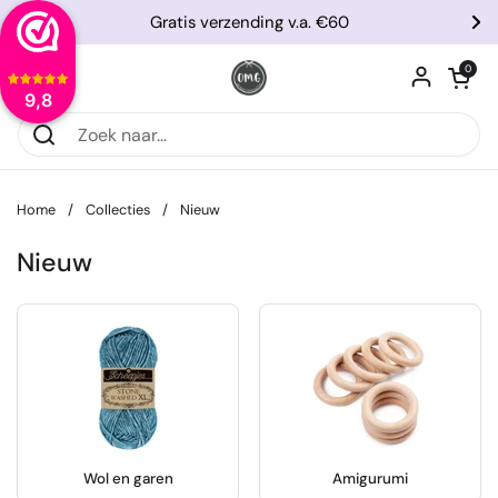
Ga naar content
Gratis verzending v.a. €60
Vorige
Vo
Winkelwagentje
0
Menu openen
9,8
Home
/
Collecties
/
Nieuw
Nieuw
Wol en garen
Amigurumi