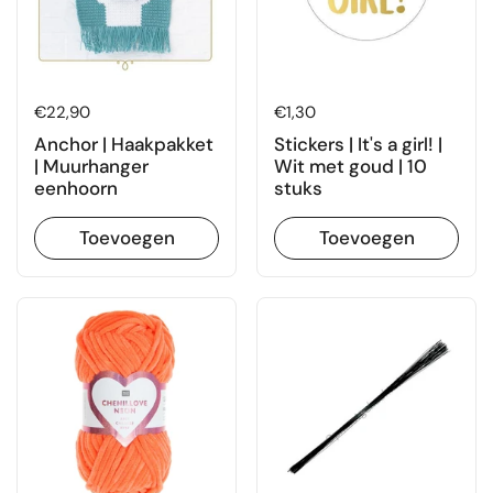
Prijs:
€22,90
Prijs:
€1,30
Anchor | Haakpakket
Stickers | It's a girl! |
| Muurhanger
Wit met goud | 10
eenhoorn
stuks
Toevoegen
Toevoegen