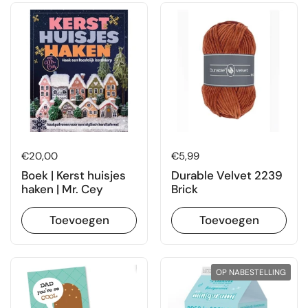
Prijs:
€20,00
Prijs:
€5,99
Boek | Kerst huisjes
Durable Velvet 2239
haken | Mr. Cey
Brick
Toevoegen
Toevoegen
OP NABESTELLING