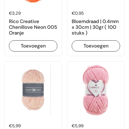
Prijs:
€3,29
Prijs:
€0,95
Rico Creative
Bloemdraad | 0.4mm
Chenillove Neon 005
x 30cm | 30gr ( 100
Oranje
stuks )
Toevoegen
Toevoegen
Prijs:
€5,99
Prijs:
€5,99