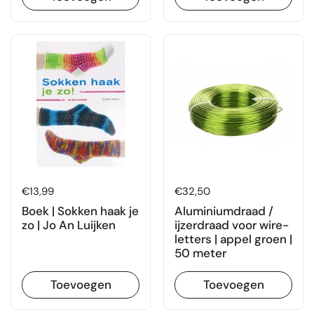
Prijs:
€13,99
Prijs:
€32,50
Boek | Sokken haak je
Aluminiumdraad /
zo | Jo An Luijken
ijzerdraad voor wire-
letters | appel groen |
50 meter
Toevoegen
Toevoegen