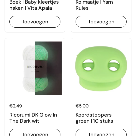
Boek | Baby kleertjes
Rolmaatje | Yarn
haken | Vita Apala
Rules
Toevoegen
Toevoegen
Prijs:
€2,49
Prijs:
€5,00
Ricorumi DK Glow In
Koordstoppers
The Dark wit
groen | 10 stuks
Toevoegen
Toevoegen