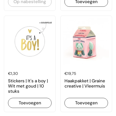
Op nabestelling
Toevoegen
Prijs:
€1,30
Prijs:
€19,75
Stickers | It's a boy |
Haakpakket | Graine
Wit met goud | 10
creative | Vleermuis
stuks
Toevoegen
Toevoegen