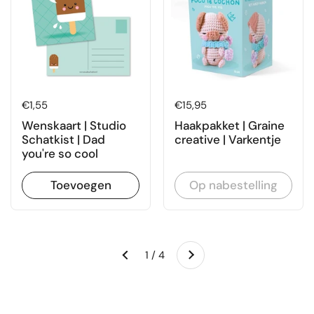
Prijs:
€1,55
Prijs:
€15,95
Wenskaart | Studio
Haakpakket | Graine
Schatkist | Dad
creative | Varkentje
you're so cool
Toevoegen
Op nabestelling
Volgende
1 / 4
Vorige