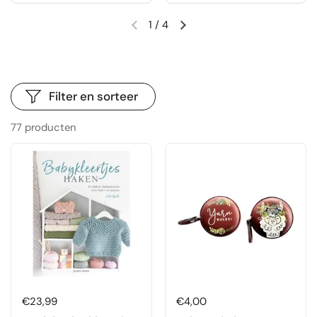
1
/
4
Vorige dia
Volgende dia
Filter en sorteer
77 producten
Prijs:
€23,99
Prijs:
€4,00