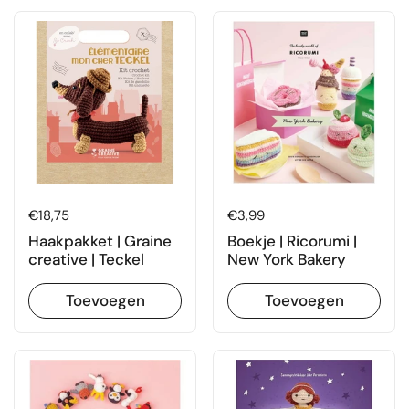
Prijs:
€18,75
Prijs:
€3,99
Haakpakket | Graine
Boekje | Ricorumi |
creative | Teckel
New York Bakery
Toevoegen
Toevoegen