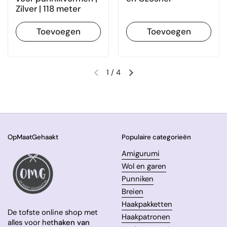
Zilver | 118 meter
Toevoegen
Toevoegen
1
/
4
Vorige dia
Volgende dia
OpMaatGehaakt
Populaire categorieën
Amigurumi
Wol en garen
Punniken
Breien
Haakpakketten
De tofste online shop met
Haakpatronen
alles voor het
haken van