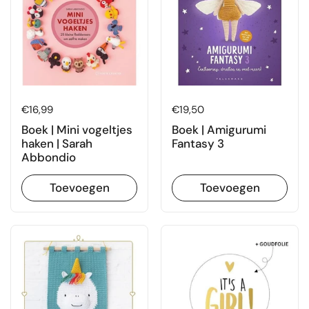
Prijs:
€16,99
Prijs:
€19,50
Boek | Mini vogeltjes
Boek | Amigurumi
haken | Sarah
Fantasy 3
Abbondio
Toevoegen
Toevoegen