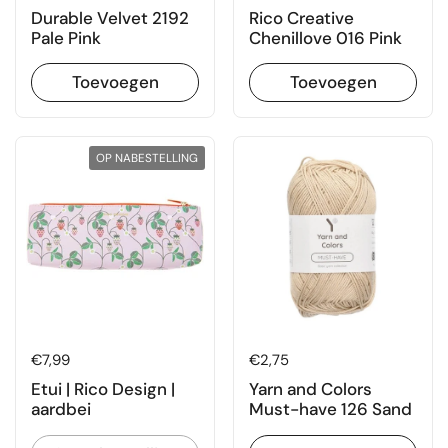
Durable Velvet 2192
Rico Creative
Pale Pink
Chenillove 016 Pink
Toevoegen
Toevoegen
OP NABESTELLING
Prijs:
€7,99
Prijs:
€2,75
Etui | Rico Design |
Yarn and Colors
aardbei
Must-have 126 Sand