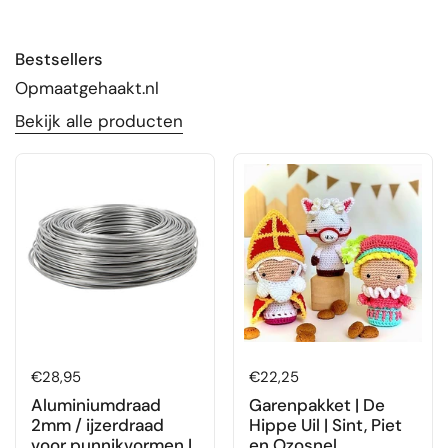
Bestsellers
Opmaatgehaakt.nl
Bekijk alle producten
Prijs:
€28,95
Prijs:
€22,25
Aluminiumdraad
Garenpakket | De
2mm / ijzerdraad
Hippe Uil | Sint, Piet
voor punnikvormen |
en Ozosnel