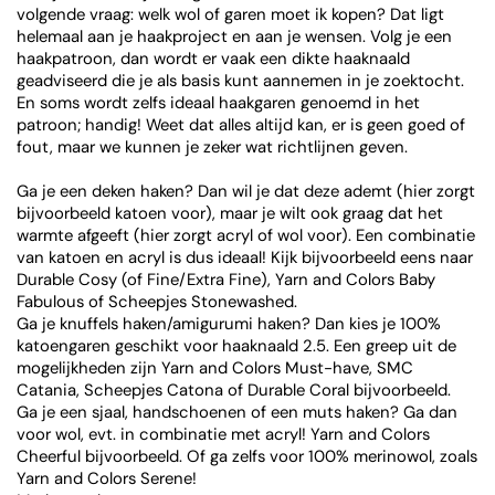
volgende vraag: welk wol of garen moet ik kopen? Dat ligt
helemaal aan je haakproject en aan je wensen. Volg je een
haakpatroon, dan wordt er vaak een dikte haaknaald
geadviseerd die je als basis kunt aannemen in je zoektocht.
En soms wordt zelfs ideaal haakgaren genoemd in het
patroon; handig! Weet dat alles altijd kan, er is geen goed of
fout, maar we kunnen je zeker wat richtlijnen geven.
Ga je een deken haken? Dan wil je dat deze ademt (hier zorgt
bijvoorbeeld katoen voor), maar je wilt ook graag dat het
warmte afgeeft (hier zorgt acryl of wol voor). Een combinatie
van katoen en acryl is dus ideaal! Kijk bijvoorbeeld eens naar
Durable Cosy (of Fine/Extra Fine), Yarn and Colors Baby
Fabulous of Scheepjes Stonewashed.
Ga je knuffels haken/amigurumi haken? Dan kies je 100%
katoengaren geschikt voor haaknaald 2.5. Een greep uit de
mogelijkheden zijn Yarn and Colors Must-have, SMC
Catania, Scheepjes Catona of Durable Coral bijvoorbeeld.
Ga je een sjaal, handschoenen of een muts haken? Ga dan
voor wol, evt. in combinatie met acryl! Yarn and Colors
Cheerful bijvoorbeeld. Of ga zelfs voor 100% merinowol, zoals
Yarn and Colors Serene!