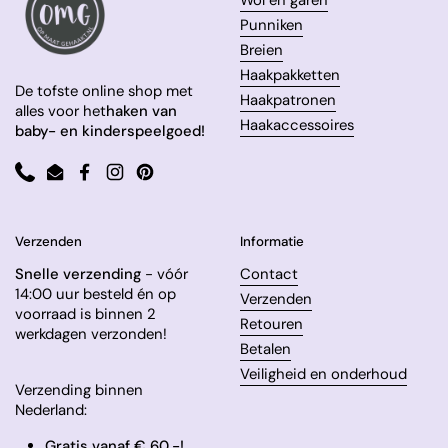
Wol en garen
Punniken
Breien
Haakpakketten
De tofste online shop met
Haakpatronen
alles voor het
haken van
Haakaccessoires
baby- en kinderspeelgoed!
Phone
Email
Facebook
Instagram
Pinterest
Verzenden
Informatie
Snelle verzending
- vóór
Contact
14:00 uur besteld én op
Verzenden
voorraad is binnen 2
Retouren
werkdagen verzonden!
Betalen
Veiligheid en onderhoud
Verzending binnen
Nederland:
Gratis vanaf € 60,-!