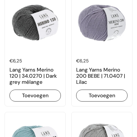
Prijs:
€6,25
Prijs:
€6,25
Lang Yarns Merino
Lang Yarns Merino
120 | 34.0270 | Dark
200 BEBE | 71.0407 |
grey mélange
Lilac
Toevoegen
Toevoegen