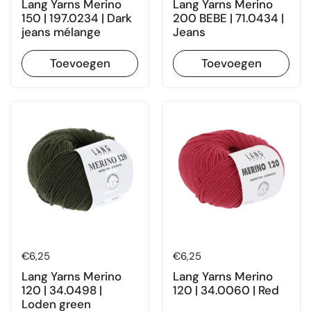
Lang Yarns Merino
Lang Yarns Merino
150 | 197.0234 | Dark
200 BEBE | 71.0434 |
jeans mélange
Jeans
Toevoegen
Toevoegen
Prijs:
€6,25
Prijs:
€6,25
Lang Yarns Merino
Lang Yarns Merino
120 | 34.0498 |
120 | 34.0060 | Red
Loden green