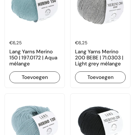
Prijs:
€6,25
Prijs:
€6,25
Lang Yarns Merino
Lang Yarns Merino
150 | 197.0172 | Aqua
200 BEBE | 71.0303 |
mélange
Light grey mélange
Toevoegen
Toevoegen