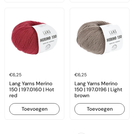
Prijs:
€6,25
Prijs:
€6,25
Lang Yarns Merino
Lang Yarns Merino
150 | 197.0160 | Hot
150 | 197.0196 | Light
red
brown
Toevoegen
Toevoegen
Volgende