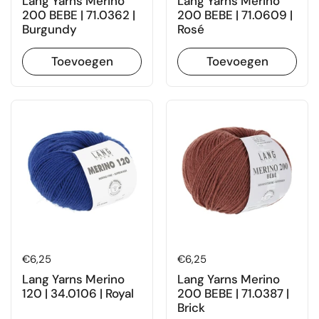
Lang Yarns Merino
Lang Yarns Merino
200 BEBE | 71.0362 |
200 BEBE | 71.0609 |
Burgundy
Rosé
Toevoegen
Toevoegen
Prijs:
€6,25
Prijs:
€6,25
Lang Yarns Merino
Lang Yarns Merino
120 | 34.0106 | Royal
200 BEBE | 71.0387 |
Brick