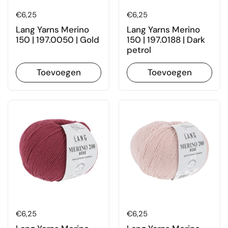
Prijs:
€6,25
Prijs:
€6,25
Lang Yarns Merino
Lang Yarns Merino
150 | 197.0050 | Gold
150 | 197.0188 | Dark
petrol
Toevoegen
Toevoegen
Prijs:
€6,25
Prijs:
€6,25