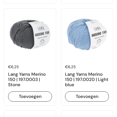
Prijs:
€6,25
Prijs:
€6,25
Lang Yarns Merino
Lang Yarns Merino
150 | 197.0003 |
150 | 197.0020 | Light
Stone
blue
Toevoegen
Toevoegen