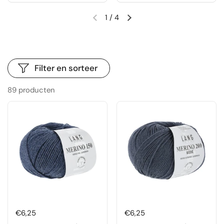
1
/
4
Vorige dia
Volgende dia
Filter en sorteer
89 producten
Prijs:
€6,25
Prijs:
€6,25