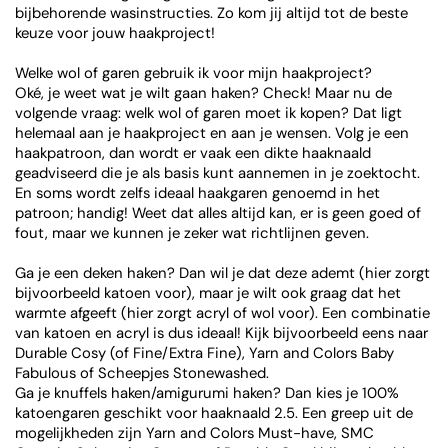
bijbehorende wasinstructies. Zo kom jij altijd tot de beste
keuze voor jouw haakproject!
Welke wol of garen gebruik ik voor mijn haakproject?
Oké, je weet wat je wilt gaan haken? Check! Maar nu de
volgende vraag: welk wol of garen moet ik kopen? Dat ligt
helemaal aan je haakproject en aan je wensen. Volg je een
haakpatroon, dan wordt er vaak een dikte haaknaald
geadviseerd die je als basis kunt aannemen in je zoektocht.
En soms wordt zelfs ideaal haakgaren genoemd in het
patroon; handig! Weet dat alles altijd kan, er is geen goed of
fout, maar we kunnen je zeker wat richtlijnen geven.
Ga je een deken haken? Dan wil je dat deze ademt (hier zorgt
bijvoorbeeld katoen voor), maar je wilt ook graag dat het
warmte afgeeft (hier zorgt acryl of wol voor). Een combinatie
van katoen en acryl is dus ideaal! Kijk bijvoorbeeld eens naar
Durable Cosy (of Fine/Extra Fine), Yarn and Colors Baby
Fabulous of Scheepjes Stonewashed.
Ga je knuffels haken/amigurumi haken? Dan kies je 100%
katoengaren geschikt voor haaknaald 2.5. Een greep uit de
mogelijkheden zijn Yarn and Colors Must-have, SMC