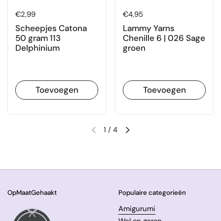
Prijs:
€2,99
Prijs:
€4,95
Scheepjes Catona
Lammy Yarns
50 gram 113
Chenille 6 | 026 Sage
Delphinium
groen
Toevoegen
Toevoegen
1
/
4
Vorige dia
Volgende dia
OpMaatGehaakt
Populaire categorieën
Amigurumi