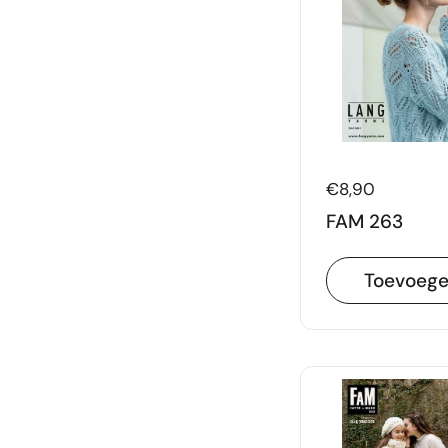
Prijs:
€8,90
FAM 263
Toevoeg