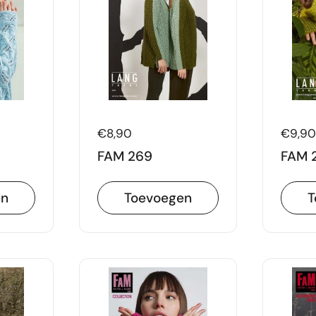
Prijs:
€8,90
Prijs:
€9,90
FAM 269
FAM 
en
Toevoegen
T