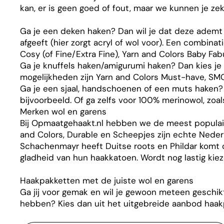
kan, er is geen goed of fout, maar we kunnen je zek
Ga je een deken haken? Dan wil je dat deze ademt (
afgeeft (hier zorgt acryl of wol voor). Een combinat
Cosy (of Fine/Extra Fine), Yarn and Colors Baby F
Ga je knuffels haken/amigurumi haken? Dan kies je
mogelijkheden zijn Yarn and Colors Must-have, SMC
Ga je een sjaal, handschoenen of een muts haken? G
bijvoorbeeld. Of ga zelfs voor 100% merinowol, zoa
Merken wol en garens
Bij Opmaatgehaakt.nl hebben we de meest populaire
and Colors, Durable en Scheepjes zijn echte Nederl
Schachenmayr heeft Duitse roots en Phildar komt o
gladheid van hun haakkatoen. Wordt nog lastig kie
Haakpakketten met de juiste wol en garens
Ga jij voor gemak en wil je gewoon meteen geschik
hebben? Kies dan uit het uitgebreide aanbod haakp