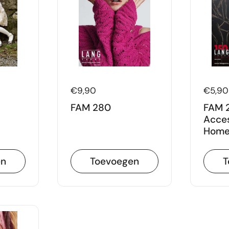
Prijs:
€9,90
Prijs:
€5,90
FAM 280
FAM 
Acces
Hom
en
Toevoegen
T