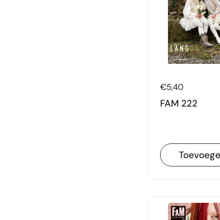
Prijs:
€5,40
FAM 222
Toevoeg