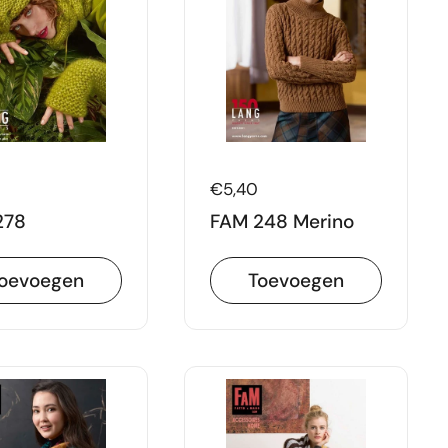
Prijs:
€5,40
278
FAM 248 Merino
oevoegen
Toevoegen