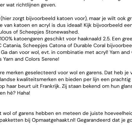
er wat richtlijnen geven.
hier zorgt bijvoorbeeld katoen voor), maar je wilt ook 
ie van katoen en acryl is dus ideaal! Kijk bijvoorbeeld e
abulous of Scheepjes Stonewashed.
 100% katoengaren geschikt voor haaknaald 2.5. Een gree
 Catania, Scheepjes Catona of Durable Coral bijvoorbee
a dan voor wol, evt. in combinatie met acryl! Yarn and 
ls Yarn and Colors Serene!
 merken geselecteerd voor wol en garens. Dat heb je va
andse kwaliteitsmerken en bieden per lijn een prachtig 
p haar beurt uit Frankrijk. Zij staan bekend om hun gla
zen hè? Haha!
t wol of garens hebben en meteen de juiste hoeveelheid 
akketten bij Opmaatgehaakt.nl! Gegarandeerd dat je go