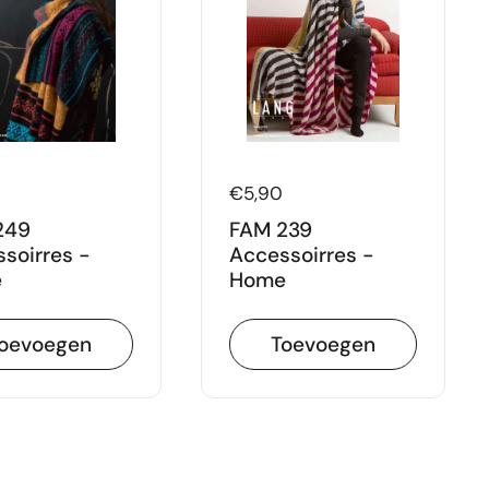
Prijs:
€5,90
249
FAM 239
soirres -
Accessoirres -
e
Home
oevoegen
Toevoegen