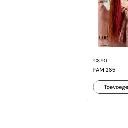
Prijs:
€8,90
FAM 265
Toevoeg