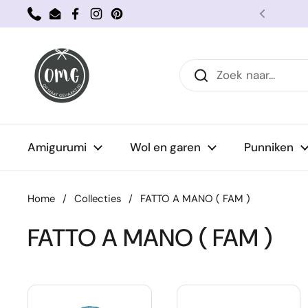
Ga naar content
Phone
Email
Facebook
Instagram
Pinterest
Vorige
Amigurumi
Wol en garen
Punniken
Home
/
Collecties
/
FATTO A MANO ( FAM )
FATTO A MANO ( FAM )