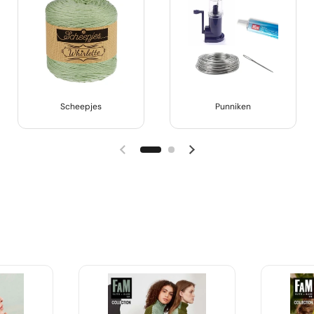
Scheepjes
Punniken
Vorige dia
Volgende dia