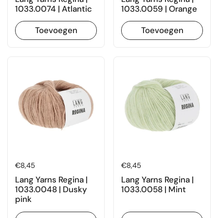
1033.0074 | Atlantic
1033.0059 | Orange
Toevoegen
Toevoegen
Prijs:
€8,45
Prijs:
€8,45
Lang Yarns Regina |
Lang Yarns Regina |
1033.0048 | Dusky
1033.0058 | Mint
pink