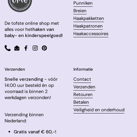
Punniken
Breien
Haakpakketten
De tofste online shop met
Haakpatronen
alles voor het
haken van
Haakaccessoires
baby- en kinderspeelgoed!
Phone
Email
Facebook
Instagram
Pinterest
Verzenden
Informatie
Snelle verzending
- vóór
Contact
14:00 uur besteld én op
Verzenden
voorraad is binnen 2
Retouren
werkdagen verzonden!
Betalen
Veiligheid en onderhoud
Verzending binnen
Nederland:
Gratis vanaf € 60,-!