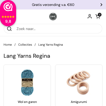
Ga naar content
Gratis verzending v.a. €60
Vorige
Vo
Winkelwagentje
0
Menu openen
9,8
Home
/
Collecties
/
Lang Yarns Regina
Lang Yarns Regina
Wol en garen
Amigurumi