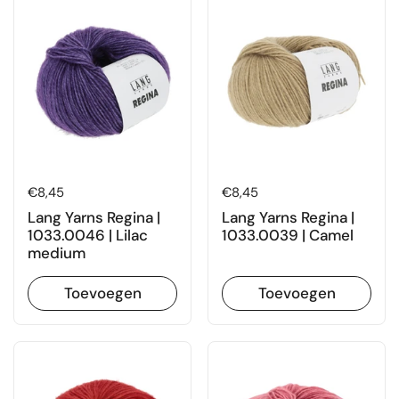
Prijs:
€8,45
Prijs:
€8,45
Lang Yarns Regina |
Lang Yarns Regina |
1033.0046 | Lilac
1033.0039 | Camel
medium
Toevoegen
Toevoegen