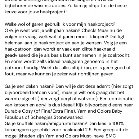
bijbehorende wasinstructies. Zo kom jij altijd tot de beste
keuze voor jouw haakproject!
Welke wol of garen gebruik ik voor mijn haakproject?
Oké, je weet wat je wilt gaan haken? Check! Maar nu de
volgende vraag: welk wol of garen moet ik kopen? Dat ligt
helemaal aan je haakproject en aan je wensen. Volg je een
haakpatroon, dan wordt er vaak een dikte haaknaald
geadviseerd die je als basis kunt aannemen in je zoektocht.
En soms wordt zelfs ideaal haakgaren genoemd in het
patroon; handig! Weet dat alles altijd kan, er is geen goed of
fout, maar we kunnen je zeker wat richtlijnen geven.
Ga je een deken haken? Dan wil je dat deze ademt (hier zorgt
bijvoorbeeld katoen voor), maar je wilt ook graag dat het
warmte afgeeft (hier zorgt acryl of wol voor). Een combinatie
van katoen en acryl is dus ideaal! Kijk bijvoorbeeld eens naar
Durable Cosy (of Fine/Extra Fine), Yarn and Colors Baby
Fabulous of Scheepjes Stonewashed.
Ga je knuffels haken/amigurumi haken? Dan kies je 100%
katoengaren geschikt voor haaknaald 2.5. Een greep uit de
mogelijkheden zijn Yarn and Colors Must-have, SMC