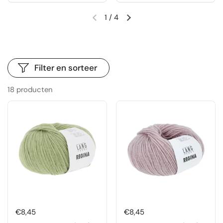
1
/
4
Vorige dia
Volgende dia
Filter en sorteer
18 producten
Prijs:
€8,45
Prijs:
€8,45