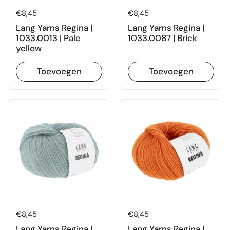
Prijs:
€8,45
Prijs:
€8,45
Lang Yarns Regina |
Lang Yarns Regina |
1033.0013 | Pale
1033.0087 | Brick
yellow
Toevoegen
Toevoegen
Prijs:
€8,45
Prijs:
€8,45
Lang Yarns Regina |
Lang Yarns Regina |