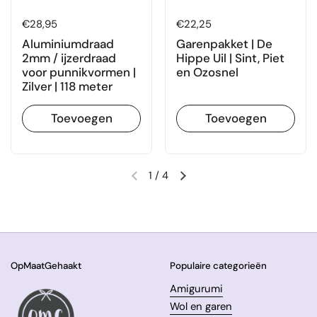
Prijs:
€28,95
Prijs:
€22,25
Aluminiumdraad
Garenpakket | De
2mm / ijzerdraad
Hippe Uil | Sint, Piet
voor punnikvormen |
en Ozosnel
Zilver | 118 meter
Toevoegen
Toevoegen
1
/
4
Vorige dia
Volgende dia
OpMaatGehaakt
Populaire categorieën
Amigurumi
Wol en garen