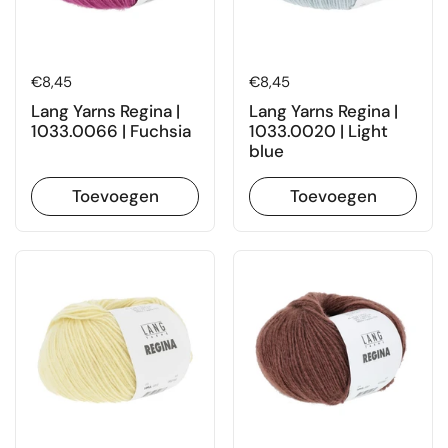
Prijs:
€8,45
Prijs:
€8,45
Lang Yarns Regina |
Lang Yarns Regina |
1033.0066 | Fuchsia
1033.0020 | Light
blue
Toevoegen
Toevoegen