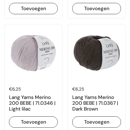
Toevoegen
Toevoegen
Prijs:
€6,25
Prijs:
€6,25
Lang Yarns Merino
Lang Yarns Merino
200 BEBE | 71.0346 |
200 BEBE | 71.0367 |
Light lilac
Dark Brown
Toevoegen
Toevoegen