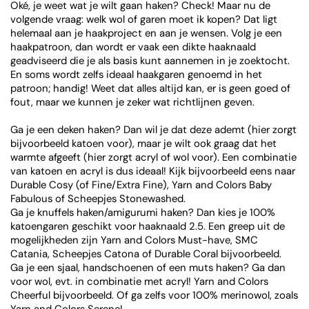
Oké, je weet wat je wilt gaan haken? Check! Maar nu de
volgende vraag: welk wol of garen moet ik kopen? Dat ligt
helemaal aan je haakproject en aan je wensen. Volg je een
haakpatroon, dan wordt er vaak een dikte haaknaald
geadviseerd die je als basis kunt aannemen in je zoektocht.
En soms wordt zelfs ideaal haakgaren genoemd in het
patroon; handig! Weet dat alles altijd kan, er is geen goed of
fout, maar we kunnen je zeker wat richtlijnen geven.
Ga je een deken haken? Dan wil je dat deze ademt (hier zorgt
bijvoorbeeld katoen voor), maar je wilt ook graag dat het
warmte afgeeft (hier zorgt acryl of wol voor). Een combinatie
van katoen en acryl is dus ideaal! Kijk bijvoorbeeld eens naar
Durable Cosy (of Fine/Extra Fine), Yarn and Colors Baby
Fabulous of Scheepjes Stonewashed.
Ga je knuffels haken/amigurumi haken? Dan kies je 100%
katoengaren geschikt voor haaknaald 2.5. Een greep uit de
mogelijkheden zijn Yarn and Colors Must-have, SMC
Catania, Scheepjes Catona of Durable Coral bijvoorbeeld.
Ga je een sjaal, handschoenen of een muts haken? Ga dan
voor wol, evt. in combinatie met acryl! Yarn and Colors
Cheerful bijvoorbeeld. Of ga zelfs voor 100% merinowol, zoals
Yarn and Colors Serene!