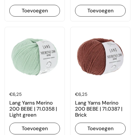
Toevoegen
Toevoegen
Prijs:
€6,25
Prijs:
€6,25
Lang Yarns Merino
Lang Yarns Merino
200 BEBE | 71.0358 |
200 BEBE | 71.0387 |
Light green
Brick
Toevoegen
Toevoegen