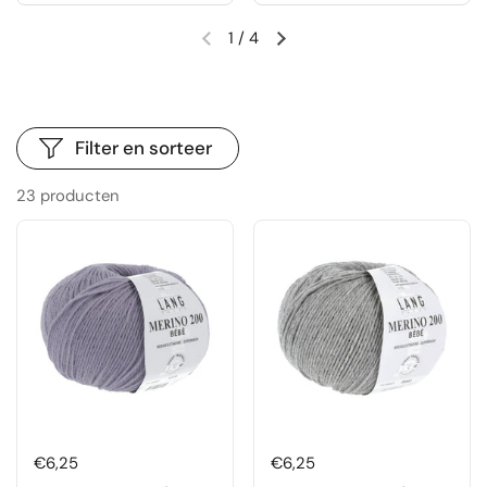
1
/
4
Vorige dia
Volgende dia
Filter en sorteer
23 producten
Prijs:
€6,25
Prijs:
€6,25