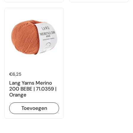
Prijs:
€6,25
Lang Yarns Merino
200 BEBE | 71.0359 |
Orange
Toevoegen