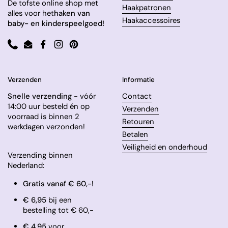
De tofste online shop met
Haakpatronen
alles voor het
haken van
Haakaccessoires
baby- en kinderspeelgoed!
Phone
Email
Facebook
Instagram
Pinterest
Verzenden
Informatie
Snelle verzending
- vóór
Contact
14:00 uur besteld én op
Verzenden
voorraad is binnen 2
Retouren
werkdagen verzonden!
Betalen
Veiligheid en onderhoud
Verzending binnen
Nederland:
Gratis vanaf € 60,-!
€ 6,95
bij een
bestelling tot € 60,-
​€ 4,95
voor