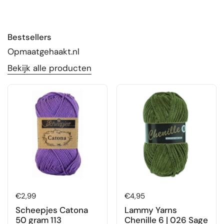
Bestsellers
Opmaatgehaakt.nl
Bekijk alle producten
Prijs:
€2,99
Prijs:
€4,95
Scheepjes Catona
Lammy Yarns
50 gram 113
Chenille 6 | 026 Sage