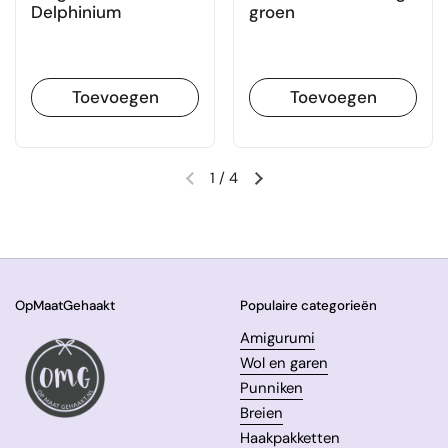
Delphinium
groen
Toevoegen
Toevoegen
1
/
4
Vorige dia
Volgende dia
OpMaatGehaakt
Populaire categorieën
Amigurumi
Wol en garen
Punniken
Breien
Haakpakketten