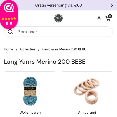
Ga naar content
Gratis verzending v.a. €60
Vorige
Vo
Winkelwagentje
0
Menu openen
9,8
Home
/
Collecties
/
Lang Yarns Merino 200 BEBE
Lang Yarns Merino 200 BEBE
Wol en garen
Amigurumi