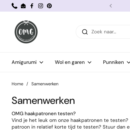
Ga naar content
Phone
Email
Facebook
Instagram
Pinterest
Vorige
Amigurumi
Wol en garen
Punniken
Home
/
Samenwerken
Samenwerken
OMG haakpatronen testen?
Vind je het leuk om onze haakpatronen te testen? 
patroon in relatief korte tijd te testen? Stuur dan
e