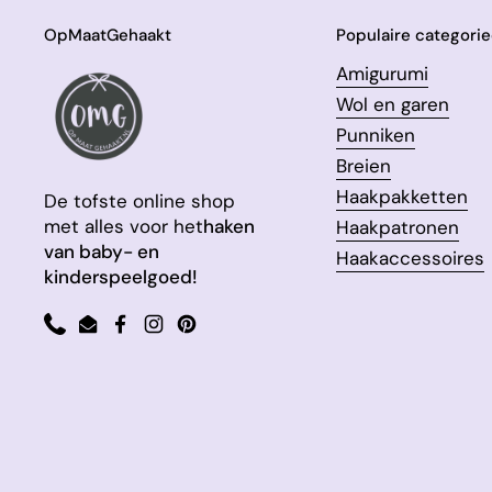
OpMaatGehaakt
Populaire categori
Amigurumi
Wol en garen
Punniken
Breien
Haakpakketten
De tofste online shop
met alles voor het
haken
Haakpatronen
van baby- en
Haakaccessoires
kinderspeelgoed!
Phone
Email
Facebook
Instagram
Pinterest