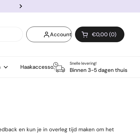
Voor 14:00 besteld? Snel verzo
Volgende
Account
€0,00
0
Winkelwagentje o
Winkelmand Totaal:
producten in je wi
Snelle levering!
n
Haakaccessoires
Binnen 3-5 dagen thuis
dback en kun je in overleg tijd maken om het