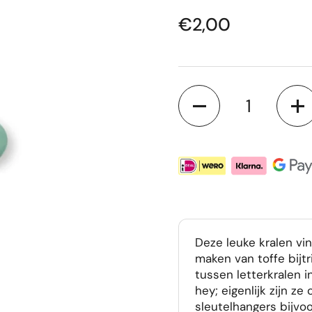
Prijs:
€2,00
Aantal
Deze leuke kralen vi
maken van toffe bijtr
tussen letterkralen i
hey; eigenlijk zijn z
sleutelhangers bijvo