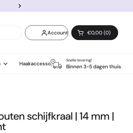
Voor 14:00 besteld? Snel verzo
Volgende
Account
€0,00
0
Winkelwagentje o
Winkelmand Totaal:
producten in je wi
Snelle levering!
n
Haakaccessoires
Binnen 3-5 dagen thuis
uten schijfkraal | 14 mm |
nt