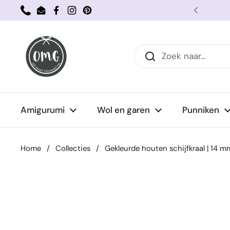
Ga naar content
Phone
Email
Facebook
Instagram
Pinterest
Vorige
Amigurumi
Wol en garen
Punniken
Home
/
Collecties
/
Gekleurde houten schijfkraal | 14 mm