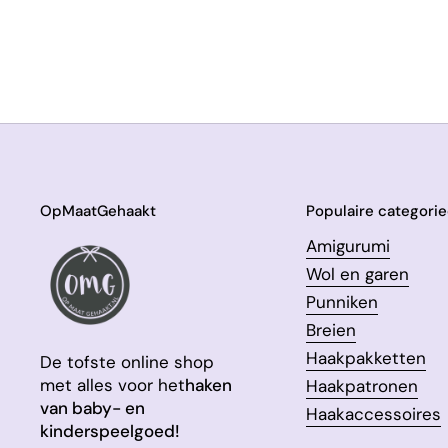
OpMaatGehaakt
Populaire categori
Amigurumi
Wol en garen
Punniken
Breien
Haakpakketten
De tofste online shop
met alles voor het
haken
Haakpatronen
van baby- en
Haakaccessoires
kinderspeelgoed!