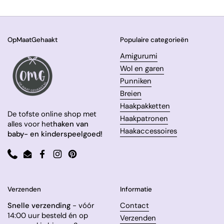
OpMaatGehaakt
Populaire categorieën
Amigurumi
Wol en garen
Punniken
Breien
Haakpakketten
De tofste online shop met
Haakpatronen
alles voor het
haken van
Haakaccessoires
baby- en kinderspeelgoed!
Phone
Email
Facebook
Instagram
Pinterest
Verzenden
Informatie
Snelle verzending
- vóór
Contact
14:00 uur besteld én op
Verzenden