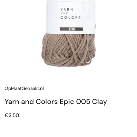
OpMaatGehaakt.nl
Yarn and Colors Epic 005 Clay
Prijs:
€2,50