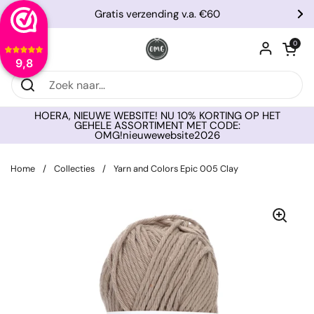
Ga naar content
Gratis verzending v.a. €60
Vorige
Vo
Winkelwagentje
0
Menu openen
9,8
HOERA, NIEUWE WEBSITE! NU 10% KORTING OP HET
GEHELE ASSORTIMENT MET CODE:
OMG!nieuwewebsite2026
Home
/
Collecties
/
Yarn and Colors Epic 005 Clay