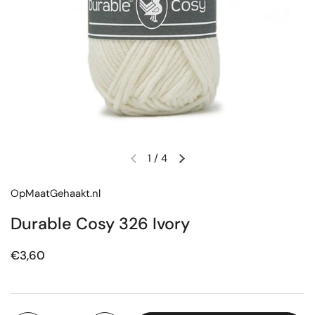
1
/
4
Vorige dia
Volgende dia
OpMaatGehaakt.nl
Durable Cosy 326 Ivory
Prijs:
€3,60