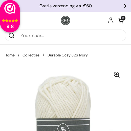
Ga naar content
Gratis verzending v.a. €60
Vorige
Vo
Winkelwagentje
0
Menu openen
9,8
Home
/
Collecties
/
Durable Cosy 326 Ivory