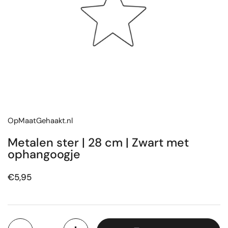
OpMaatGehaakt.nl
Metalen ster | 28 cm | Zwart met
ophangoogje
Prijs:
€5,95
Aantal