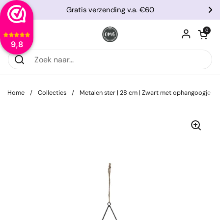
Ga naar content
Gratis verzending v.a. €60
Vorige
Vo
Winkelwagentje
0
Menu openen
9,8
Home
/
Collecties
/
Metalen ster | 28 cm | Zwart met ophangoogje