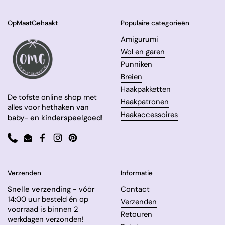
OpMaatGehaakt
Populaire categorieën
Amigurumi
Wol en garen
Punniken
Breien
Haakpakketten
De tofste online shop met
Haakpatronen
alles voor het
haken van
Haakaccessoires
baby- en kinderspeelgoed!
Phone
Email
Facebook
Instagram
Pinterest
Verzenden
Informatie
Snelle verzending
- vóór
Contact
14:00 uur besteld én op
Verzenden
voorraad is binnen 2
Retouren
werkdagen verzonden!