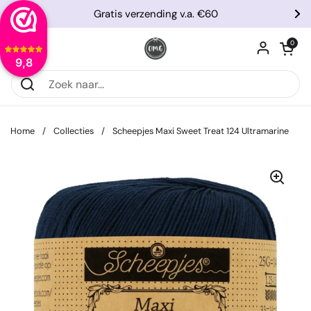
Ga naar content
Gratis verzending v.a. €60
Vorige
Vo
Winkelwagentje
0
Menu openen
9,8
Home
/
Collecties
/
Scheepjes Maxi Sweet Treat 124 Ultramarine