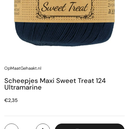
OpMaatGehaakt.nl
Scheepjes Maxi Sweet Treat 124
Ultramarine
Prijs:
€2,35
Aantal