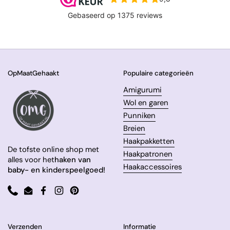
OpMaatGehaakt
Populaire categorieën
Amigurumi
Wol en garen
Punniken
Breien
Haakpakketten
De tofste online shop met
Haakpatronen
alles voor het
haken van
Haakaccessoires
baby- en kinderspeelgoed!
Phone
Email
Facebook
Instagram
Pinterest
Verzenden
Informatie