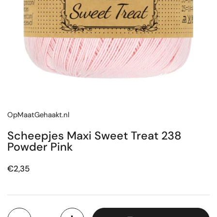
OpMaatGehaakt.nl
Scheepjes Maxi Sweet Treat 238
Powder Pink
Prijs:
€2,35
Aantal