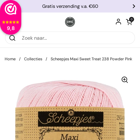
Ga naar content
Gratis verzending v.a. €60
Vorige
Vo
Winkelwagentje
0
Menu openen
9,8
Home
/
Collecties
/
Scheepjes Maxi Sweet Treat 238 Powder Pink