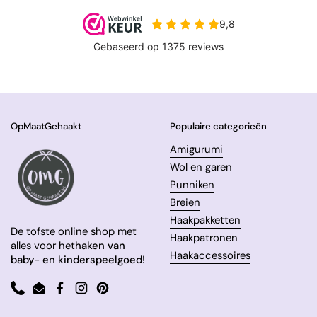
OpMaatGehaakt
Populaire categorieën
Amigurumi
Wol en garen
Punniken
Breien
Haakpakketten
De tofste online shop met
Haakpatronen
alles voor het
haken van
Haakaccessoires
baby- en kinderspeelgoed!
Phone
Email
Facebook
Instagram
Pinterest