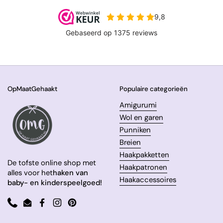
OpMaatGehaakt
Populaire categorieën
Amigurumi
Wol en garen
Punniken
Breien
Haakpakketten
De tofste online shop met
Haakpatronen
alles voor het
haken van
Haakaccessoires
baby- en kinderspeelgoed!
Phone
Email
Facebook
Instagram
Pinterest