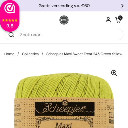
Ga naar content
Gratis verzending v.a. €60
Vorige
Vo
Winkelwagentje
0
Menu openen
9,8
Home
/
Collecties
/
Scheepjes Maxi Sweet Treat 245 Green Yellow