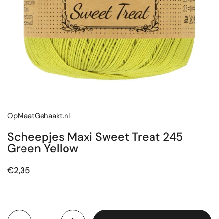
OpMaatGehaakt.nl
Scheepjes Maxi Sweet Treat 245
Green Yellow
Prijs:
€2,35
Aantal