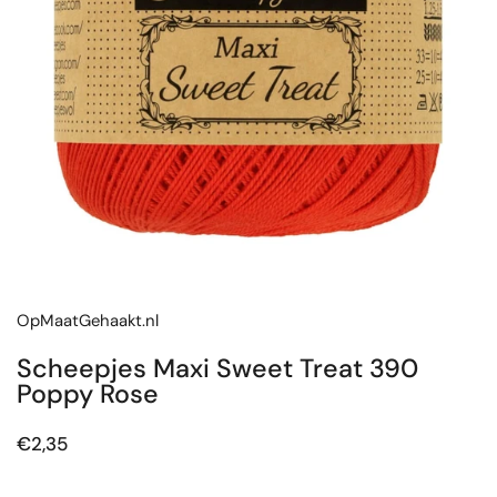
OpMaatGehaakt.nl
Scheepjes Maxi Sweet Treat 390
Poppy Rose
Prijs:
€2,35