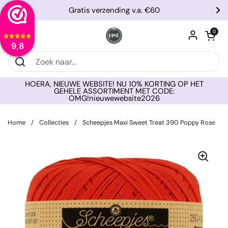
Ga naar content
Gratis verzending v.a. €60
Vorige
Vo
Winkelwagentje
0
Menu openen
9,8
HOERA, NIEUWE WEBSITE! NU 10% KORTING OP HET
GEHELE ASSORTIMENT MET CODE:
OMG!nieuwewebsite2026
Home
/
Collecties
/
Scheepjes Maxi Sweet Treat 390 Poppy Rose