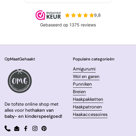
OpMaatGehaakt
Populaire categorieën
Amigurumi
Wol en garen
Punniken
Breien
Haakpakketten
De tofste online shop met
Haakpatronen
alles voor het
haken van
Haakaccessoires
baby- en kinderspeelgoed!
Phone
Email
Facebook
Instagram
Pinterest