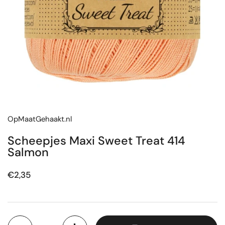
OpMaatGehaakt.nl
Scheepjes Maxi Sweet Treat 414
Salmon
Prijs:
€2,35
Aantal