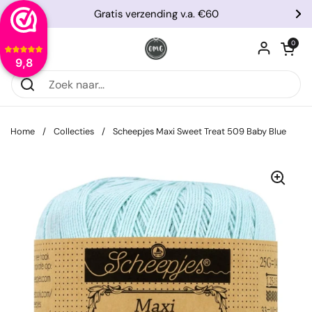
Ga naar content
Gratis verzending v.a. €60
Vorige
Vo
Winkelwagentje
0
Menu openen
9,8
Home
/
Collecties
/
Scheepjes Maxi Sweet Treat 509 Baby Blue