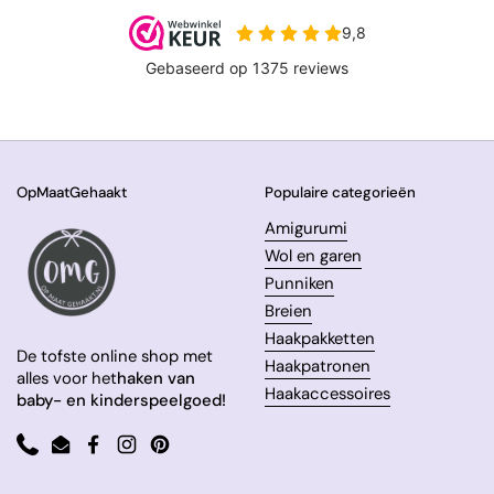
OpMaatGehaakt
Populaire categorieën
Amigurumi
Wol en garen
Punniken
Breien
Haakpakketten
De tofste online shop met
Haakpatronen
alles voor het
haken van
Haakaccessoires
baby- en kinderspeelgoed!
Phone
Email
Facebook
Instagram
Pinterest