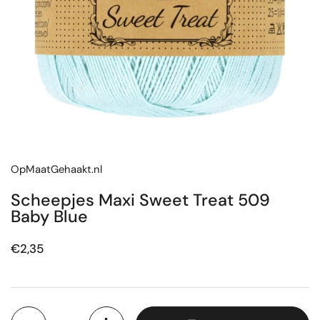
OpMaatGehaakt.nl
Scheepjes Maxi Sweet Treat 509
Baby Blue
Prijs:
€2,35
Aantal