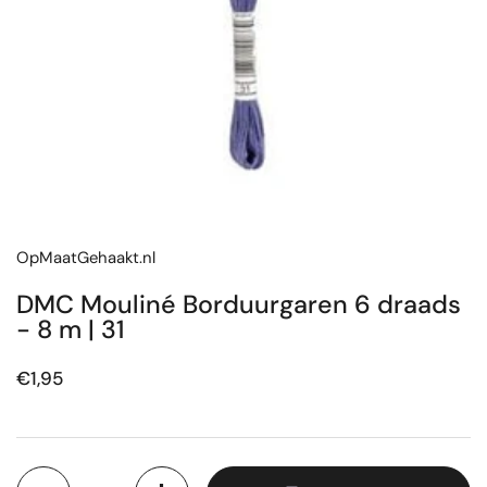
OpMaatGehaakt.nl
DMC Mouliné Borduurgaren 6 draads
- 8 m | 31
Prijs:
€1,95
Aantal