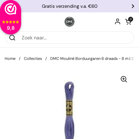
Ga naar content
Gratis verzending v.a. €60
Vorige
Vo
Winkelwagentje
0
Menu openen
9,8
Home
/
Collecties
/
DMC Mouliné Borduurgaren 6 draads - 8 m | 31