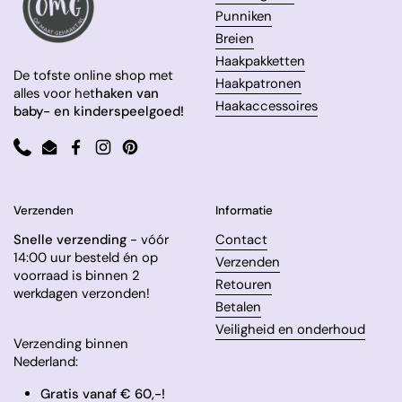
Punniken
Breien
Haakpakketten
De tofste online shop met
Haakpatronen
alles voor het
haken van
Haakaccessoires
baby- en kinderspeelgoed!
Phone
Email
Facebook
Instagram
Pinterest
Verzenden
Informatie
Snelle verzending
- vóór
Contact
14:00 uur besteld én op
Verzenden
voorraad is binnen 2
Retouren
werkdagen verzonden!
Betalen
Veiligheid en onderhoud
Verzending binnen
Nederland:
Gratis vanaf € 60,-!