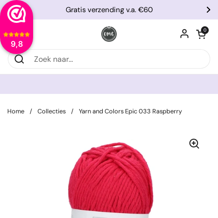
Ga naar content
Gratis verzending v.a. €60
Vorige
Vo
Winkelwagentje
0
Menu openen
9,8
Home
/
Collecties
/
Yarn and Colors Epic 033 Raspberry