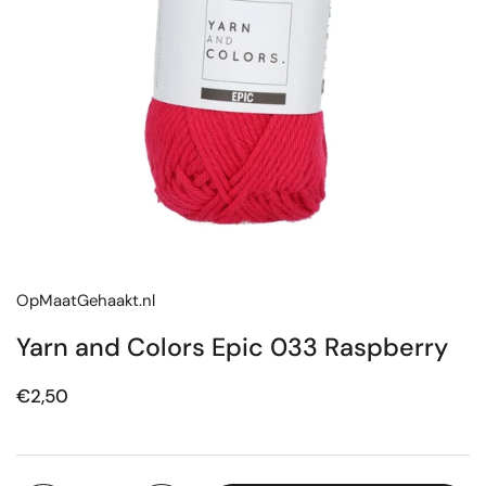
OpMaatGehaakt.nl
Yarn and Colors Epic 033 Raspberry
Prijs:
€2,50