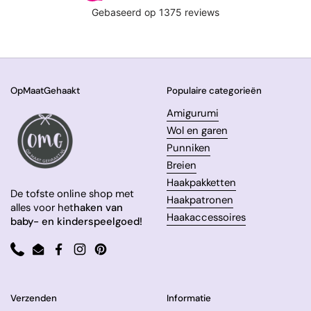
OpMaatGehaakt
Populaire categorieën
Amigurumi
Wol en garen
Punniken
Breien
Haakpakketten
De tofste online shop met
Haakpatronen
alles voor het
haken van
Haakaccessoires
baby- en kinderspeelgoed!
Phone
Email
Facebook
Instagram
Pinterest
Verzenden
Informatie