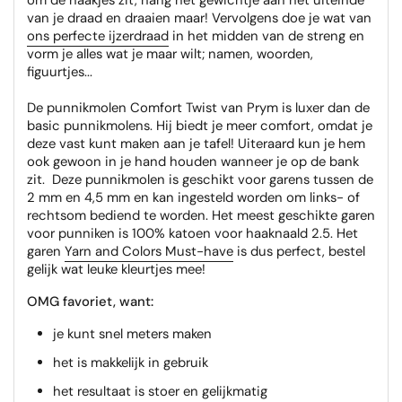
om de haakjes zit, hang het gewichtje aan het uiteinde
van je draad en draaien maar! Vervolgens doe je wat van
ons perfecte ijzerdraad
in het midden van de streng en
vorm je alles wat je maar wilt; namen, woorden,
figuurtjes...
De punnikmolen Comfort Twist van Prym is luxer dan de
basic punnikmolens. Hij biedt je meer comfort, omdat je
deze vast kunt maken aan je tafel! Uiteraard kun je hem
ook gewoon in je hand houden wanneer je op de bank
zit. Deze punnikmolen is geschikt voor garens tussen de
2 mm en 4,5 mm en kan ingesteld worden om links- of
rechtsom bediend te worden. Het meest geschikte garen
voor punniken is 100% katoen voor haaknaald 2.5. Het
garen
Yarn and Colors Must-have
is dus perfect, bestel
gelijk wat leuke kleurtjes mee!
OMG favoriet, want:
je kunt snel meters maken
het is makkelijk in gebruik
het resultaat is stoer en gelijkmatig