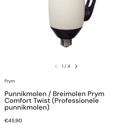
1
/
4
Vorige dia
Volgende dia
Prym
Punnikmolen / Breimolen Prym
Comfort Twist (Professionele
punnikmolen)
Prijs:
€45,90