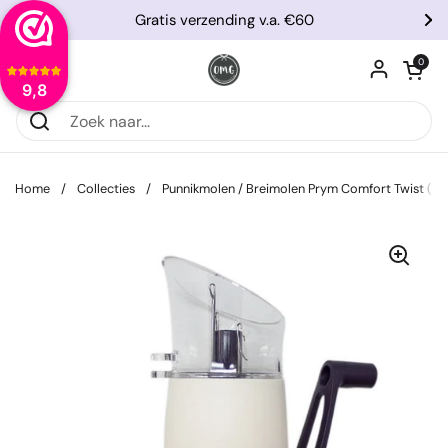
Ga naar content
Gratis verzending v.a. €60
Vorige
Vo
Winkelwagentje
0
Menu openen
9,8
Home
/
Collecties
/
Punnikmolen / Breimolen Prym Comfort Twist (Pr