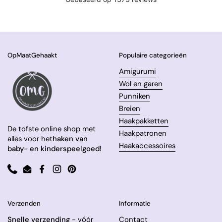
OpMaatGehaakt
Populaire categorieën
Amigurumi
Wol en garen
Punniken
Breien
Haakpakketten
De tofste online shop met
Haakpatronen
alles voor het
haken van
Haakaccessoires
baby- en kinderspeelgoed!
Phone
Email
Facebook
Instagram
Pinterest
Verzenden
Informatie
Snelle verzending
- vóór
Contact