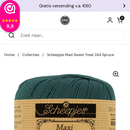
Ga naar content
Gratis verzending v.a. €60
Vorige
Vo
Winkelwagentje
0
Menu openen
9,8
Home
/
Collecties
/
Scheepjes Maxi Sweet Treat 244 Spruce