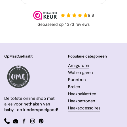
OpMaatGehaakt
Populaire categorieën
Amigurumi
Wol en garen
Punniken
Breien
Haakpakketten
De tofste online shop met
Haakpatronen
alles voor het
haken van
Haakaccessoires
baby- en kinderspeelgoed!
Phone
Email
Facebook
Instagram
Pinterest