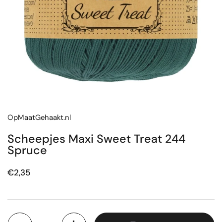
OpMaatGehaakt.nl
Scheepjes Maxi Sweet Treat 244
Spruce
Prijs:
€2,35
Aantal