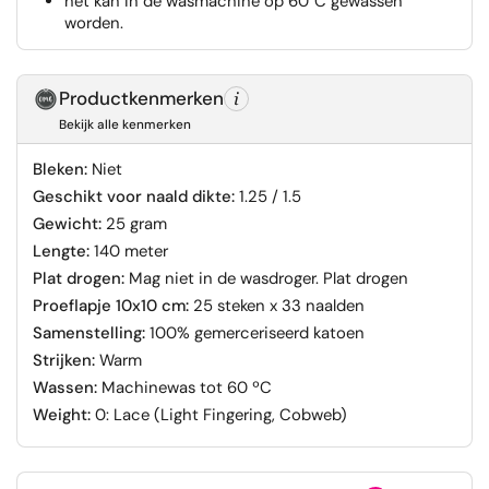
het kan in de wasmachine op 60°C gewassen
worden.
Productkenmerken
Bekijk alle kenmerken
Bleken:
Niet
Geschikt voor naald dikte:
1.25 / 1.5
Gewicht:
25 gram
Lengte:
140 meter
Plat drogen:
Mag niet in de wasdroger. Plat drogen
Proeflapje 10x10 cm:
25 steken x 33 naalden
Samenstelling:
100% gemerceriseerd katoen
Strijken:
Warm
Wassen:
Machinewas tot 60 ºC
Weight:
0: Lace (Light Fingering, Cobweb)