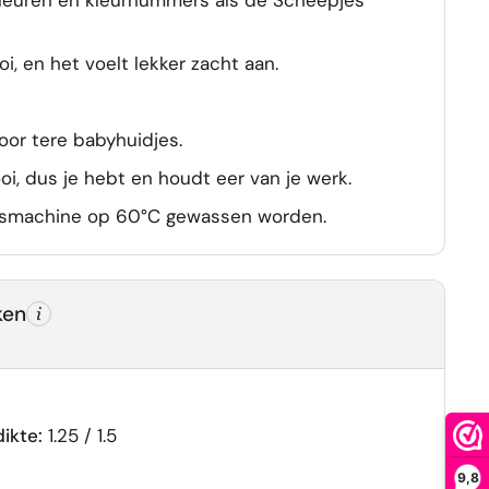
kleuren en kleurnummers als de Scheepjes
i, en het voelt lekker zacht aan.
voor tere babyhuidjes.
ooi, dus je hebt en houdt eer van je werk.
asmachine op 60°C gewassen worden.
ken
ikte:
1.25 / 1.5
9,8