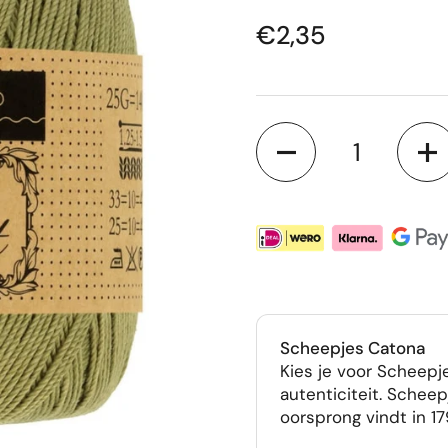
Prijs:
€2,35
Aantal
Scheepjes Catona
Kies je voor Scheepje
autenticiteit. Scheep
oorsprong vindt in 17