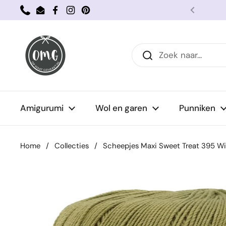
Ga naar content
Phone
Email
Facebook
Instagram
Pinterest
Vorige
Amigurumi
Wol en garen
Punniken
Home
/
Collecties
/
Scheepjes Maxi Sweet Treat 395 Wi