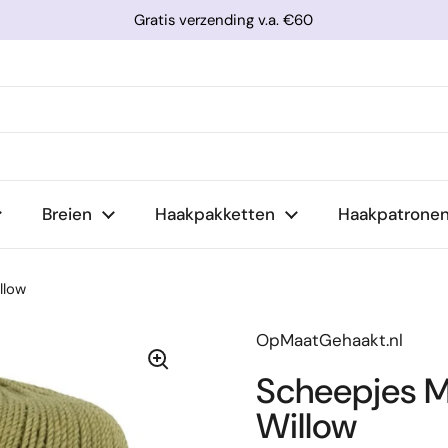
Gratis verzending v.a. €60
Breien
Haakpakketten
Haakpatrone
llow
OpMaatGehaakt.nl
Scheepjes M
Willow