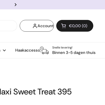
Voor 14:00 besteld? Snel verzo
Volgende
Account
€0,00
0
Winkelwagentje o
Winkelmand Totaal:
producten in je wi
Snelle levering!
n
Haakaccessoires
Binnen 3-5 dagen thuis
axi Sweet Treat 395