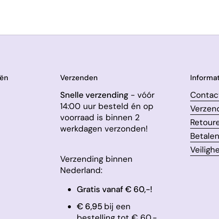
eën
Verzenden
Informat
Snelle verzending
- vóór
Contac
14:00 uur besteld én op
Verzen
voorraad is binnen 2
Retour
werkdagen verzonden!
Betale
Veiligh
Verzending binnen
Nederland:
Gratis vanaf € 60,-!
€ 6,95
bij een
bestelling tot € 60,-