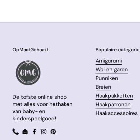
OpMaatGehaakt
Populaire categori
Amigurumi
Wol en garen
Punniken
Breien
Haakpakketten
De tofste online shop
met alles voor het
haken
Haakpatronen
van baby- en
Haakaccessoires
kinderspeelgoed!
Phone
Email
Facebook
Instagram
Pinterest